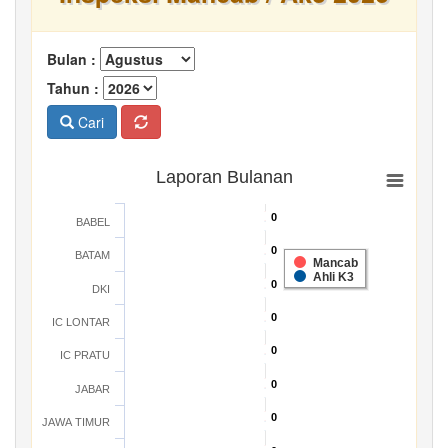
Bulan :
Tahun :
Cari
Laporan Bulanan
0
0
BABEL
0
0
BATAM
Mancab
Ahli K3
0
0
DKI
0
0
IC LONTAR
0
0
IC PRATU
0
0
JABAR
0
0
JAWA TIMUR