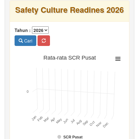
Safety Culture Readines 2026
Tahun :
Cari
Rata-rata SCR Pusat
0
Jan
Feb
Mar
Apr
May
Jun
Jul
Aug
Sep
Oct
Nov
Dec
SCR Pusat