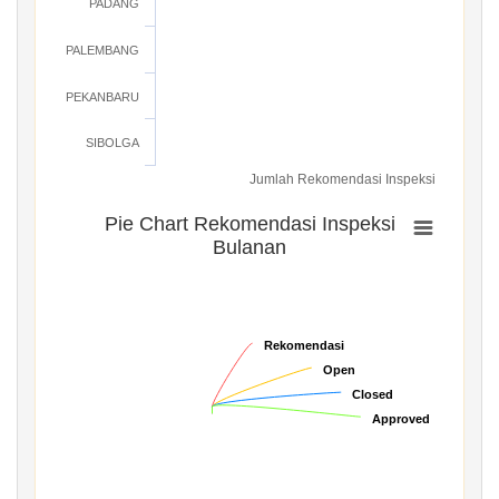
PADANG
PALEMBANG
PEKANBARU
SIBOLGA
Jumlah Rekomendasi Inspeksi
Pie Chart Rekomendasi Inspeksi
Bulanan
Rekomendasi
Rekomendasi
Open
Open
Closed
Closed
Approved
Approved