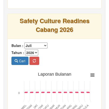
Safety Culture Readines
Cabang 2026
Bulan :
Tahun :
Cari
Laporan Bulanan
0
BATAM
PADANG
JABAR
BABEL
MEDAN
DKI