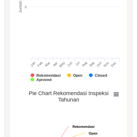
Jumlah
0
Mar
Jun
Sep
Dec
Jan
Apr
Jul
Oct
Feb
May
Aug
Nov
Rekomendasi
Open
Closed
Aproved
Pie Chart Rekomendasi Inspeksi
Tahunan
Rekomendasi
Rekomendasi
Open
Open