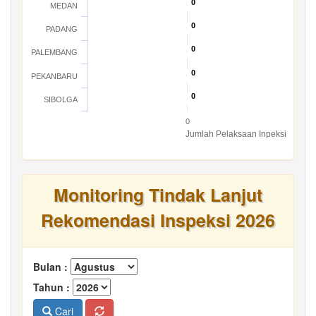
0
0
MEDAN
0
0
PADANG
0
0
PALEMBANG
0
0
PEKANBARU
0
0
SIBOLGA
0
Jumlah Pelaksaan Inpeksi
Monitoring Tindak Lanjut
Rekomendasi Inspeksi 2026
Bulan :
Tahun :
Cari