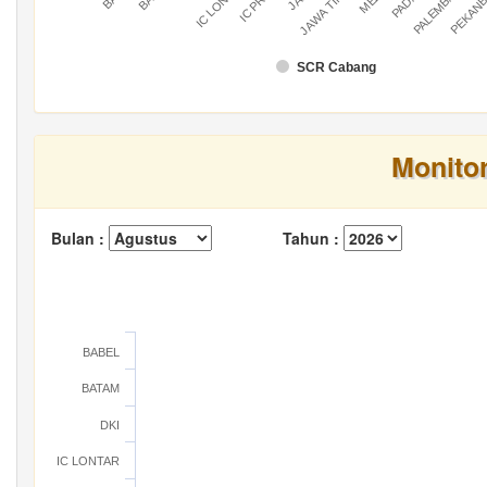
IC LONTAR
IC PRATU
PALEMBANG
PEKAN
JAWA TIMUR
SCR Cabang
Monito
Bulan :
Tahun :
BABEL
BATAM
DKI
IC LONTAR