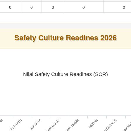
0
0
0
0
0
Safety Culture Readines 2026
Nilai Safety Culture Readines (SCR)
JAKARTA
IC PRATU
JAWA TIMUR
PEKAN
TAR
JAWA BARAT
PALEMBANG
MEDAN