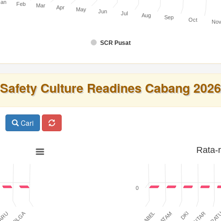
Jan
Feb
Mar
Apr
May
Jun
Jul
Aug
Sep
Oct
No
SCR Pusat
Safety Culture Readines Cabang 2026
Cari
Rata-
0
SIBOLGA
BABEL
BATAM
DKI