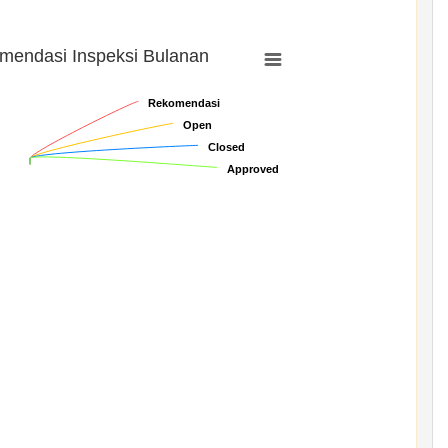
mendasi Inspeksi Bulanan
Rekomendasi
Rekomendasi
Open
Open
Closed
Closed
Approved
Approved