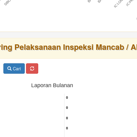
IC LONTAR
IC PRAT
BARU
ring Pelaksanaan Inspeksi Mancab / A
Cari
Laporan Bulanan
0
0
0
0
0
0
0
0