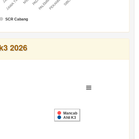
U
PALEMBANG
PEKANBARU
JAWA TIMUR
SCR Cabang
k3 2026
Mancab
Ahli K3