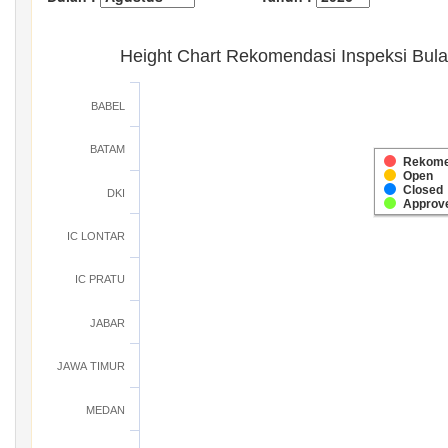
Height Chart Rekomendasi Inspeksi Bul
BABEL
BATAM
Rekome
Open
Closed
DKI
Approv
IC LONTAR
IC PRATU
JABAR
JAWA TIMUR
MEDAN