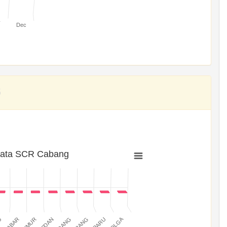
v
Dec
rata SCR Cabang
SIBOLGA
MEDAN
PADANG
JABAR