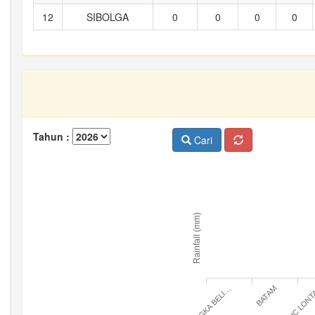
12
SIBOLGA
0
0
0
0
Tahun :
Cari
Rainfall (mm)
BANGKA BELI…
IC LON
BATAM