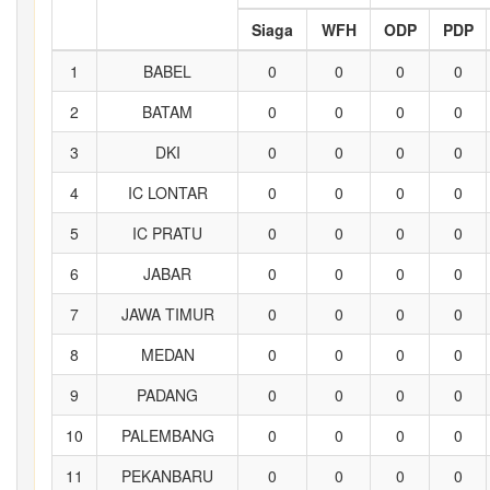
Siaga
WFH
ODP
PDP
1
BABEL
0
0
0
0
2
BATAM
0
0
0
0
3
DKI
0
0
0
0
4
IC LONTAR
0
0
0
0
5
IC PRATU
0
0
0
0
6
JABAR
0
0
0
0
7
JAWA TIMUR
0
0
0
0
8
MEDAN
0
0
0
0
9
PADANG
0
0
0
0
10
PALEMBANG
0
0
0
0
11
PEKANBARU
0
0
0
0