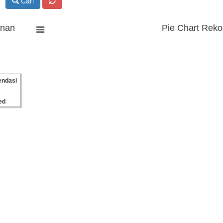
Cari
anan
Pie Chart Reko
ndasi
ed