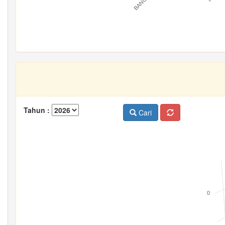
Tahun :
Cari
0