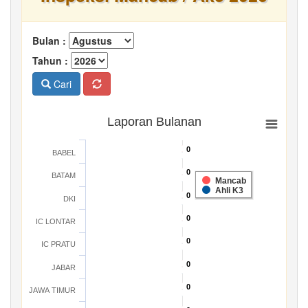
Bulan :
Tahun :
Cari
Laporan Bulanan
0
0
BABEL
0
0
BATAM
Mancab
Ahli K3
0
0
DKI
0
0
IC LONTAR
0
0
IC PRATU
0
0
JABAR
0
0
JAWA TIMUR