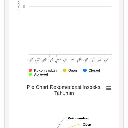
Jumlah
0
Mar
Jun
Sep
Dec
Jan
Apr
Jul
Oct
Feb
May
Aug
Nov
Rekomendasi
Open
Closed
Aproved
Pie Chart Rekomendasi Inspeksi
Tahunan
Rekomendasi
Rekomendasi
Open
Open