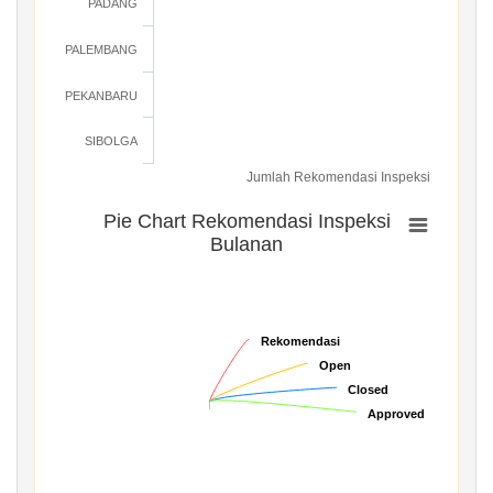
PADANG
PALEMBANG
PEKANBARU
SIBOLGA
Jumlah Rekomendasi Inspeksi
Pie Chart Rekomendasi Inspeksi
Bulanan
Rekomendasi
Rekomendasi
Open
Open
Closed
Closed
Approved
Approved