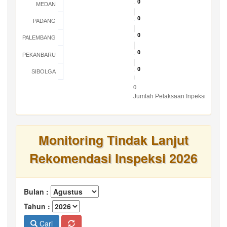
0
0
MEDAN
0
0
PADANG
0
0
PALEMBANG
0
0
PEKANBARU
0
0
SIBOLGA
0
Jumlah Pelaksaan Inpeksi
Monitoring Tindak Lanjut
Rekomendasi Inspeksi 2026
Bulan :
Tahun :
Cari