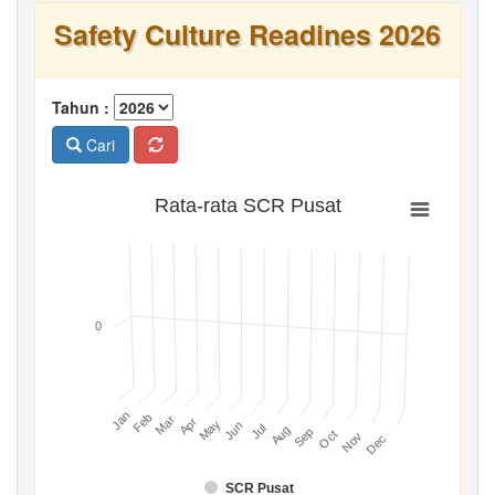
Safety Culture Readines 2026
Tahun :
Cari
Rata-rata SCR Pusat
0
Jan
Feb
Mar
Apr
May
Jun
Jul
Aug
Sep
Oct
Nov
Dec
SCR Pusat