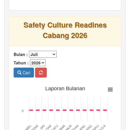
Safety Culture Readines
Cabang 2026
Bulan :
Tahun :
Cari
Laporan Bulanan
0
BATAM
PADANG
JABAR
BABEL
MEDAN
DKI