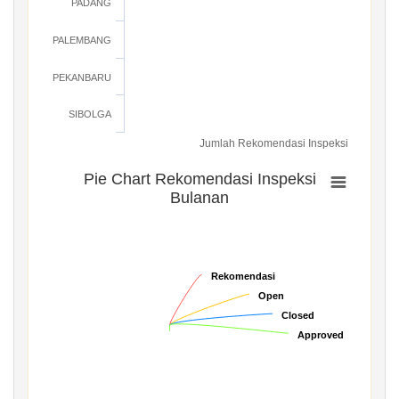
PADANG
PALEMBANG
PEKANBARU
SIBOLGA
Jumlah Rekomendasi Inspeksi
Pie Chart Rekomendasi Inspeksi
Bulanan
Rekomendasi
Rekomendasi
Open
Open
Closed
Closed
Approved
Approved