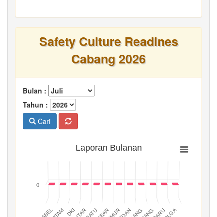
Safety Culture Readines
Cabang 2026
Bulan :
Tahun :
Cari
Laporan Bulanan
0
BATAM
PADANG
JABAR
BABEL
MEDAN
DKI