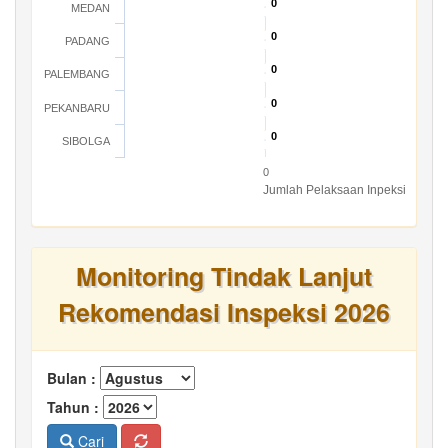
0
0
MEDAN
0
0
PADANG
0
0
PALEMBANG
0
0
PEKANBARU
0
0
SIBOLGA
0
Jumlah Pelaksaan Inpeksi
Monitoring Tindak Lanjut
Rekomendasi Inspeksi 2026
Bulan :
Tahun :
Cari