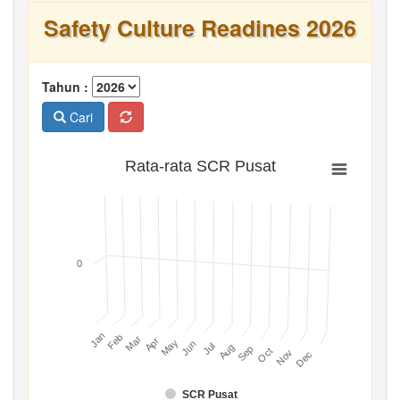
Safety Culture Readines 2026
Tahun :
Cari
Rata-rata SCR Pusat
0
Jan
Feb
Mar
Apr
May
Jun
Jul
Aug
Sep
Oct
Nov
Dec
SCR Pusat