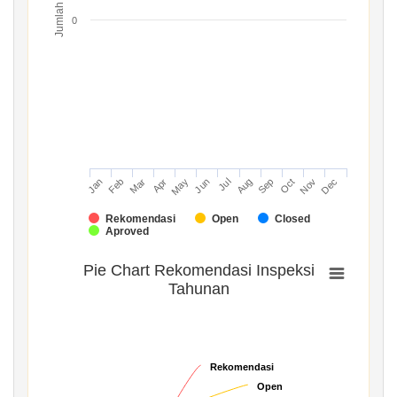
Jumlah
0
Mar
Jun
Sep
Dec
Jan
Apr
Jul
Oct
Feb
May
Aug
Nov
Rekomendasi
Open
Closed
Aproved
Pie Chart Rekomendasi Inspeksi
Tahunan
Rekomendasi
Rekomendasi
Open
Open