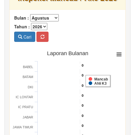
Bulan :
Tahun :
Cari
Laporan Bulanan
0
0
BABEL
0
0
BATAM
Mancab
Ahli K3
0
0
DKI
0
0
IC LONTAR
0
0
IC PRATU
0
0
JABAR
0
0
JAWA TIMUR