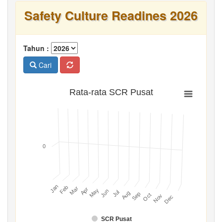
Safety Culture Readines 2026
Tahun :
Cari
Rata-rata SCR Pusat
0
Jan
Feb
Mar
Apr
May
Jun
Jul
Aug
Sep
Oct
Nov
Dec
SCR Pusat