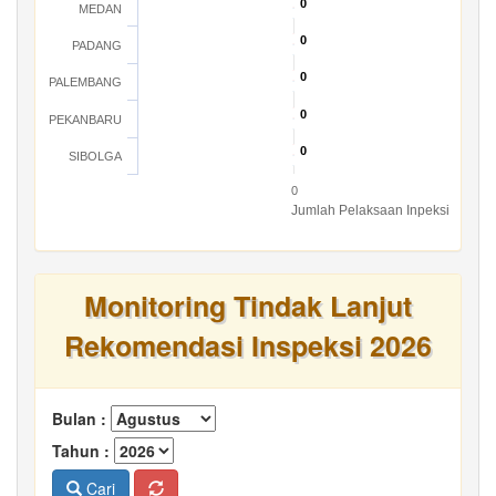
0
0
MEDAN
0
0
PADANG
0
0
PALEMBANG
0
0
PEKANBARU
0
0
SIBOLGA
0
Jumlah Pelaksaan Inpeksi
Monitoring Tindak Lanjut
Rekomendasi Inspeksi 2026
Bulan :
Tahun :
Cari