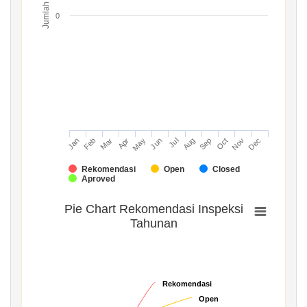
Jumlah
0
Mar
Jun
Sep
Dec
Jan
Apr
Jul
Oct
Feb
May
Aug
Nov
Rekomendasi
Open
Closed
Aproved
Pie Chart Rekomendasi Inspeksi
Tahunan
Rekomendasi
Rekomendasi
Open
Open