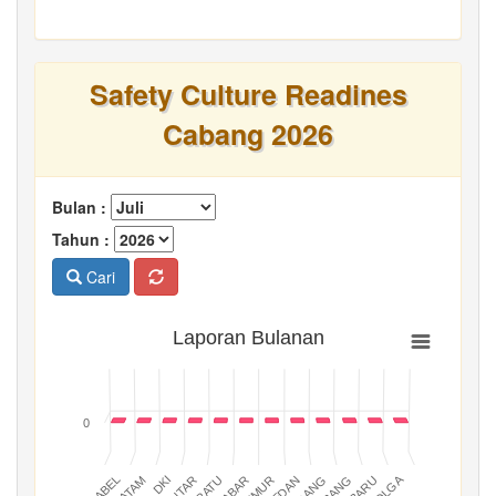
Safety Culture Readines
Cabang 2026
Bulan :
Tahun :
Cari
Laporan Bulanan
0
BATAM
PADANG
JABAR
BABEL
MEDAN
DKI