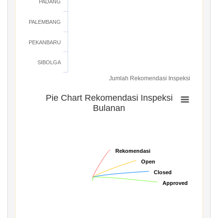
PADANG
PALEMBANG
PEKANBARU
SIBOLGA
Jumlah Rekomendasi Inspeksi
Pie Chart Rekomendasi Inspeksi
Bulanan
Rekomendasi
Rekomendasi
Open
Open
Closed
Closed
Approved
Approved