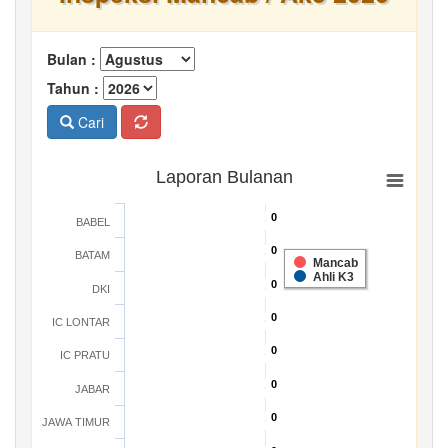
Bulan :
Tahun :
Cari
Laporan Bulanan
0
0
BABEL
0
0
BATAM
Mancab
Ahli K3
0
0
DKI
0
0
IC LONTAR
0
0
IC PRATU
0
0
JABAR
0
0
JAWA TIMUR