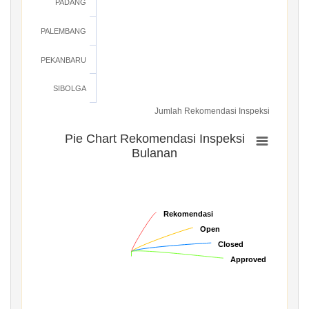
PADANG
PALEMBANG
PEKANBARU
SIBOLGA
Jumlah Rekomendasi Inspeksi
Pie Chart Rekomendasi Inspeksi
Bulanan
Rekomendasi
Rekomendasi
Open
Open
Closed
Closed
Approved
Approved