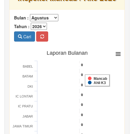
Bulan :
Tahun :
Cari
Laporan Bulanan
0
0
BABEL
0
0
BATAM
Mancab
Ahli K3
0
0
DKI
0
0
IC LONTAR
0
0
IC PRATU
0
0
JABAR
0
0
JAWA TIMUR