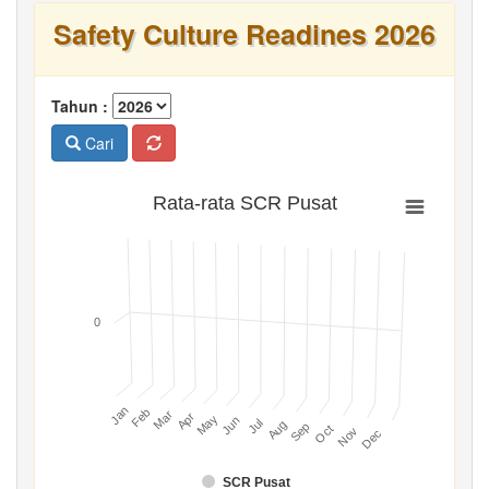
Safety Culture Readines 2026
Tahun :
Cari
Rata-rata SCR Pusat
0
Jan
Feb
Mar
Apr
May
Jun
Jul
Aug
Sep
Oct
Nov
Dec
SCR Pusat