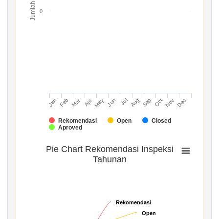
Jumlah
0
Mar
Jun
Sep
Dec
Jan
Apr
Jul
Oct
Feb
May
Aug
Nov
Rekomendasi
Open
Closed
Aproved
Pie Chart Rekomendasi Inspeksi
Tahunan
Rekomendasi
Rekomendasi
Open
Open