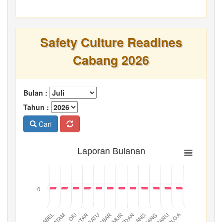
Safety Culture Readines
Cabang 2026
Bulan :
Tahun :
Cari
Laporan Bulanan
0
BATAM
PADANG
JABAR
BABEL
MEDAN
DKI