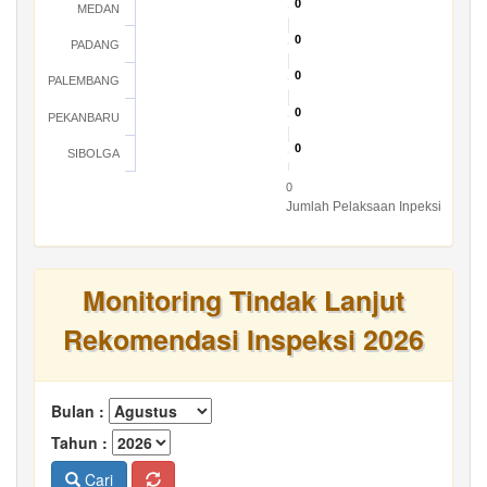
0
0
MEDAN
0
0
PADANG
0
0
PALEMBANG
0
0
PEKANBARU
0
0
SIBOLGA
0
Jumlah Pelaksaan Inpeksi
Monitoring Tindak Lanjut
Rekomendasi Inspeksi 2026
Bulan :
Tahun :
Cari