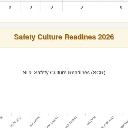
0
0
0
0
0
Safety Culture Readines 2026
Nilai Safety Culture Readines (SCR)
JAKARTA
IC PRATU
JAWA TIMUR
PEKAN
TAR
JAWA BARAT
PALEMBANG
MEDAN