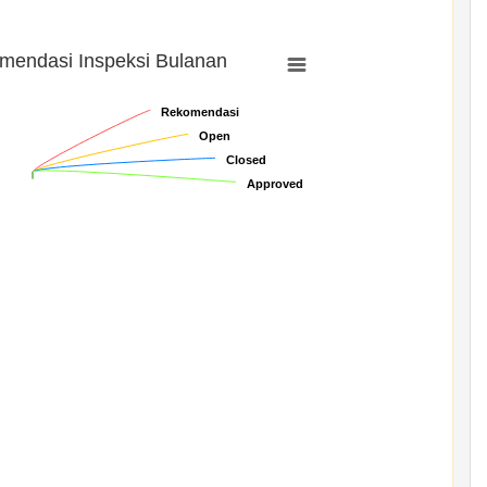
mendasi Inspeksi Bulanan
Rekomendasi
Rekomendasi
Open
Open
Closed
Closed
Approved
Approved