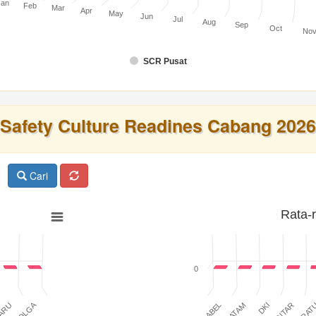
Jan
Feb
Mar
Apr
May
Jun
Jul
Aug
Sep
Oct
No
SCR Pusat
Safety Culture Readines Cabang 2026
Cari
Rata-
0
SIBOLGA
BABEL
BATAM
DKI