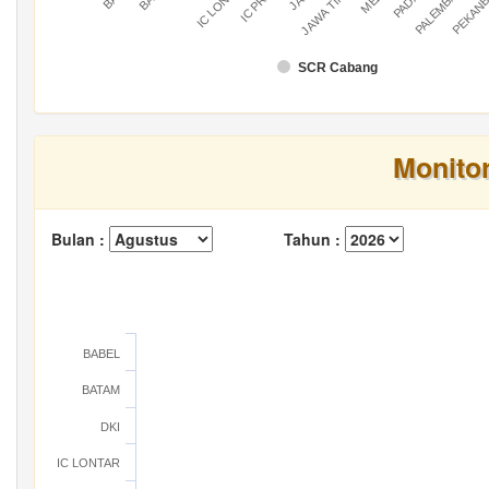
IC LONTAR
IC PRATU
PALEMBANG
PEKAN
JAWA TIMUR
SCR Cabang
Monito
Bulan :
Tahun :
BABEL
BATAM
DKI
IC LONTAR