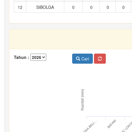
12
SIBOLGA
0
0
0
0
Tahun :
Cari
Rainfall (mm)
BANGKA BELI…
IC LON
BATAM