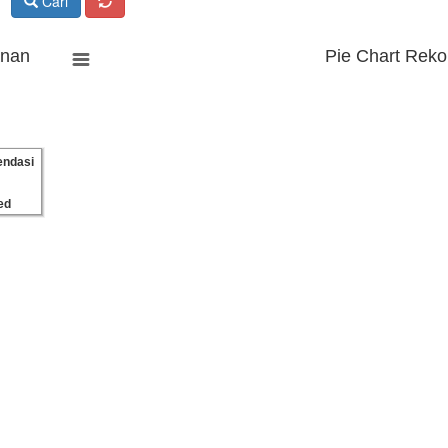
Cari
anan
Pie Chart Reko
ndasi
ed