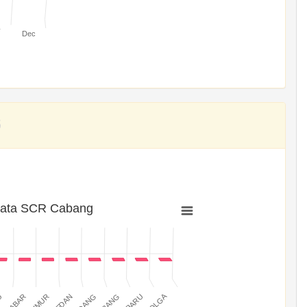
v
Dec
rata SCR Cabang
SIBOLGA
MEDAN
PADANG
JABAR