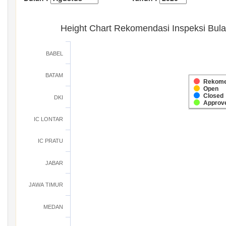
Height Chart Rekomendasi Inspeksi Bul
BABEL
BATAM
Rekome
Open
Closed
DKI
Approv
IC LONTAR
IC PRATU
JABAR
JAWA TIMUR
MEDAN