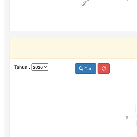
Tahun :
Cari
0