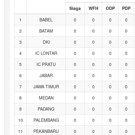
Siaga
WFH
ODP
PDP
1
BABEL
0
0
0
0
2
BATAM
0
0
0
0
3
DKI
0
0
0
0
4
IC LONTAR
0
0
0
0
5
IC PRATU
0
0
0
0
6
JABAR
0
0
0
0
7
JAWA TIMUR
0
0
0
0
8
MEDAN
0
0
0
0
9
PADANG
0
0
0
0
10
PALEMBANG
0
0
0
0
11
PEKANBARU
0
0
0
0