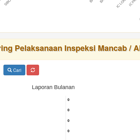
IC LONTAR
IC PRAT
BARU
ring Pelaksanaan Inspeksi Mancab / A
Cari
Laporan Bulanan
0
0
0
0
0
0
0
0