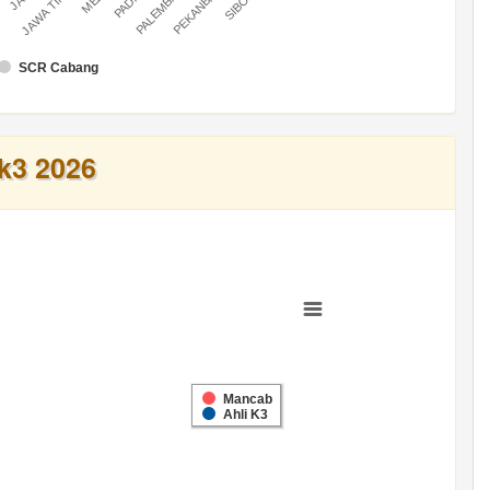
U
PALEMBANG
PEKANBARU
JAWA TIMUR
SCR Cabang
k3 2026
Mancab
Ahli K3