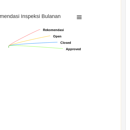
mendasi Inspeksi Bulanan
Rekomendasi
Rekomendasi
Open
Open
Closed
Closed
Approved
Approved