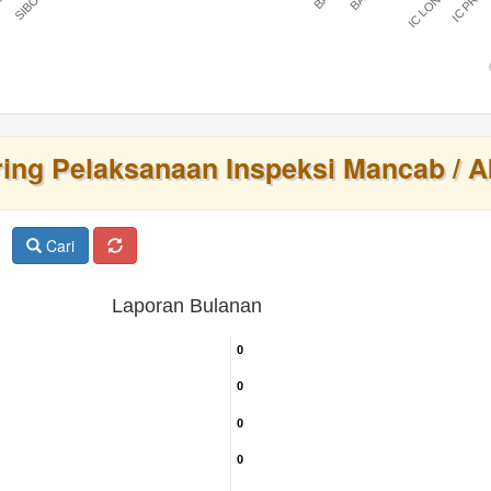
IC LONTAR
IC PRAT
BARU
ring Pelaksanaan Inspeksi Mancab / A
Cari
Laporan Bulanan
0
0
0
0
0
0
0
0