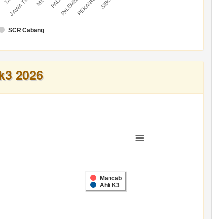
U
PALEMBANG
PEKANBARU
JAWA TIMUR
SCR Cabang
k3 2026
Mancab
Ahli K3