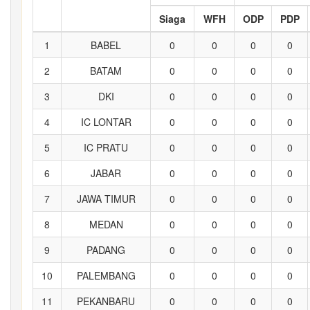
Siaga
WFH
ODP
PDP
1
BABEL
0
0
0
0
2
BATAM
0
0
0
0
3
DKI
0
0
0
0
4
IC LONTAR
0
0
0
0
5
IC PRATU
0
0
0
0
6
JABAR
0
0
0
0
7
JAWA TIMUR
0
0
0
0
8
MEDAN
0
0
0
0
9
PADANG
0
0
0
0
10
PALEMBANG
0
0
0
0
11
PEKANBARU
0
0
0
0