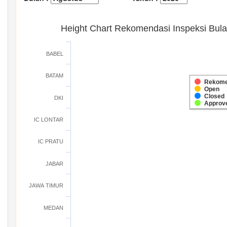
Height Chart Rekomendasi Inspeksi Bul
BABEL
BATAM
Rekome
Open
Closed
DKI
Approv
IC LONTAR
IC PRATU
JABAR
JAWA TIMUR
MEDAN