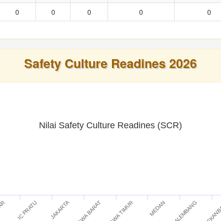
0
0
0
0
0
Safety Culture Readines 2026
Nilai Safety Culture Readines (SCR)
JAKARTA
IC PRATU
JAWA TIMUR
PEKAN
TAR
JAWA BARAT
PALEMBANG
MEDAN