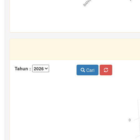
Tahun :
Cari
0