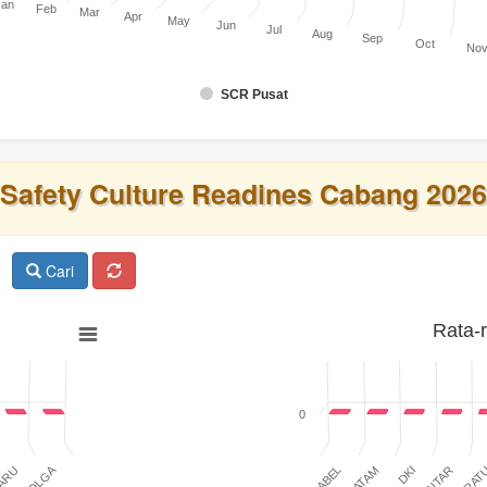
Jan
Feb
Mar
Apr
May
Jun
Jul
Aug
Sep
Oct
No
SCR Pusat
Safety Culture Readines Cabang 2026
Cari
Rata-
0
SIBOLGA
BABEL
BATAM
DKI