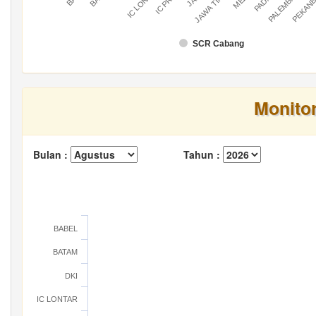
IC LONTAR
IC PRATU
PALEMBANG
PEKAN
JAWA TIMUR
SCR Cabang
Monito
Bulan :
Tahun :
BABEL
BATAM
DKI
IC LONTAR