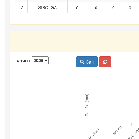
12
SIBOLGA
0
0
0
0
Tahun :
Cari
Rainfall (mm)
BANGKA BELI…
IC LON
BATAM