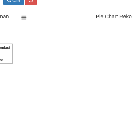
Cari
anan
Pie Chart Reko
ndasi
ed