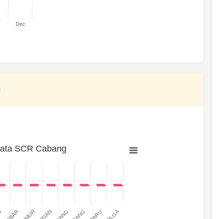
v
Dec
rata SCR Cabang
SIBOLGA
MEDAN
PADANG
JABAR