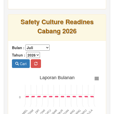
Safety Culture Readines
Cabang 2026
Bulan :
Tahun :
Cari
Laporan Bulanan
0
BATAM
PADANG
JABAR
BABEL
MEDAN
DKI