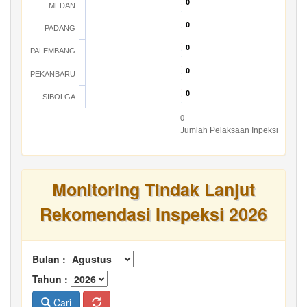
0
0
MEDAN
0
0
PADANG
0
0
PALEMBANG
0
0
PEKANBARU
0
0
SIBOLGA
0
Jumlah Pelaksaan Inpeksi
Monitoring Tindak Lanjut
Rekomendasi Inspeksi 2026
Bulan :
Tahun :
Cari