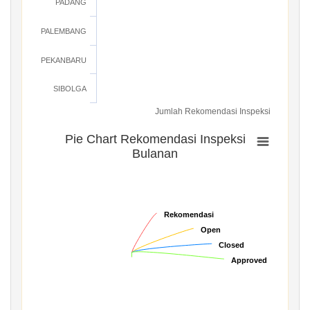
PADANG
PALEMBANG
PEKANBARU
SIBOLGA
Jumlah Rekomendasi Inspeksi
Pie Chart Rekomendasi Inspeksi
Bulanan
Rekomendasi
Rekomendasi
Open
Open
Closed
Closed
Approved
Approved