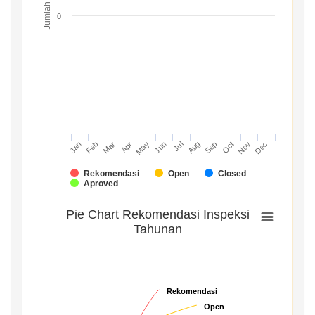
Jumlah
0
Mar
Jun
Sep
Dec
Jan
Apr
Jul
Oct
Feb
May
Aug
Nov
Rekomendasi
Open
Closed
Aproved
Pie Chart Rekomendasi Inspeksi
Tahunan
Rekomendasi
Rekomendasi
Open
Open