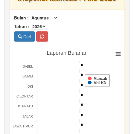
Bulan :
Tahun :
Cari
Laporan Bulanan
0
0
BABEL
0
0
BATAM
Mancab
Ahli K3
0
0
DKI
0
0
IC LONTAR
0
0
IC PRATU
0
0
JABAR
0
0
JAWA TIMUR