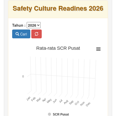
Safety Culture Readines 2026
Tahun :
Cari
Rata-rata SCR Pusat
0
Jan
Feb
Mar
Apr
May
Jun
Jul
Aug
Sep
Oct
Nov
Dec
SCR Pusat