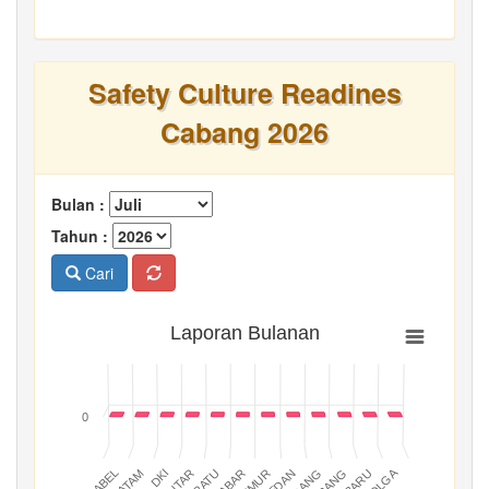
Safety Culture Readines
Cabang 2026
Bulan :
Tahun :
Cari
Laporan Bulanan
0
BATAM
PADANG
JABAR
BABEL
MEDAN
DKI