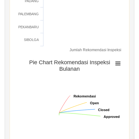
PADANG
PALEMBANG
PEKANBARU
SIBOLGA
Jumlah Rekomendasi Inspeksi
Pie Chart Rekomendasi Inspeksi
Bulanan
Rekomendasi
Rekomendasi
Open
Open
Closed
Closed
Approved
Approved