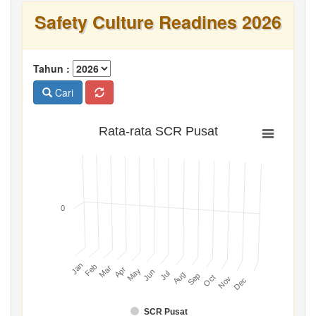
Safety Culture Readines 2026
Tahun :
Cari
Rata-rata SCR Pusat
0
Jan
Feb
Mar
Apr
May
Jun
Jul
Aug
Sep
Oct
Nov
Dec
SCR Pusat