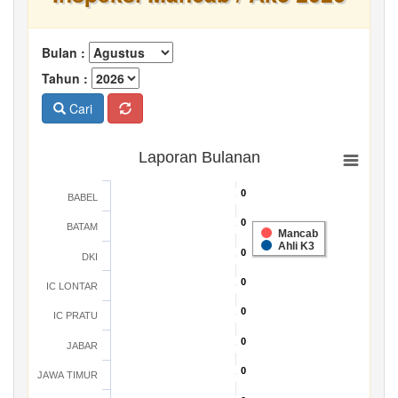
Bulan :
Tahun :
Cari
Laporan Bulanan
0
0
BABEL
0
0
BATAM
Mancab
Ahli K3
0
0
DKI
0
0
IC LONTAR
0
0
IC PRATU
0
0
JABAR
0
0
JAWA TIMUR