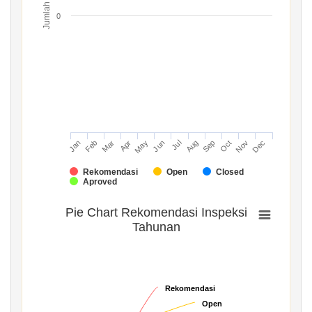
Jumlah
0
Mar
Jun
Sep
Dec
Jan
Apr
Jul
Oct
Feb
May
Aug
Nov
Rekomendasi
Open
Closed
Aproved
Pie Chart Rekomendasi Inspeksi
Tahunan
Rekomendasi
Rekomendasi
Open
Open