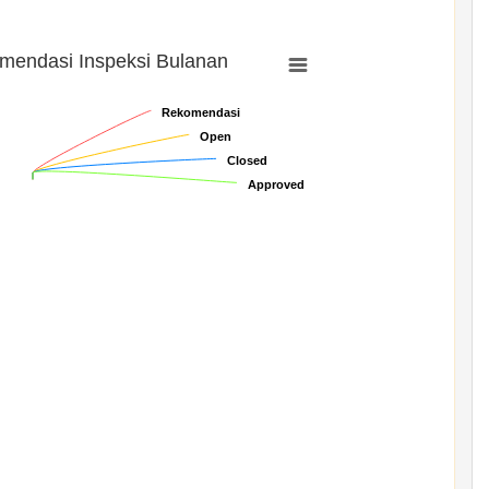
mendasi Inspeksi Bulanan
Rekomendasi
Rekomendasi
Open
Open
Closed
Closed
Approved
Approved