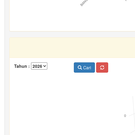
Tahun :
Cari
0