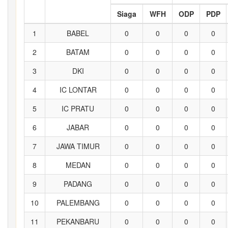
Siaga
WFH
ODP
PDP
1
BABEL
0
0
0
0
2
BATAM
0
0
0
0
3
DKI
0
0
0
0
4
IC LONTAR
0
0
0
0
5
IC PRATU
0
0
0
0
6
JABAR
0
0
0
0
7
JAWA TIMUR
0
0
0
0
8
MEDAN
0
0
0
0
9
PADANG
0
0
0
0
10
PALEMBANG
0
0
0
0
11
PEKANBARU
0
0
0
0