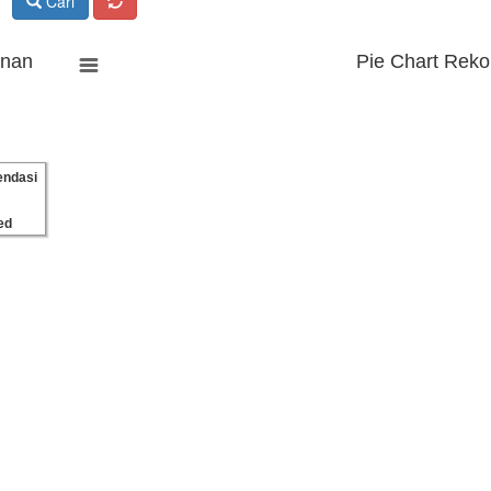
Cari
anan
Pie Chart Reko
ndasi
ed