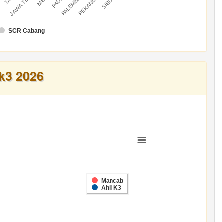
U
PALEMBANG
PEKANBARU
JAWA TIMUR
SCR Cabang
k3 2026
Mancab
Ahli K3