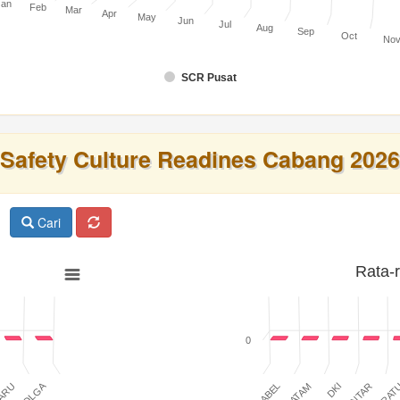
Jan
Feb
Mar
Apr
May
Jun
Jul
Aug
Sep
Oct
No
SCR Pusat
Safety Culture Readines Cabang 2026
Cari
Rata-
0
SIBOLGA
BABEL
BATAM
DKI