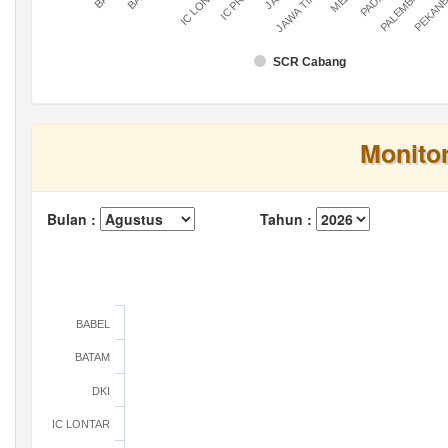
IC LONTAR
IC PRATU
PALEMBANG
PEKAN
JAWA TIMUR
SCR Cabang
Monito
Bulan :
Tahun :
BABEL
BATAM
DKI
IC LONTAR