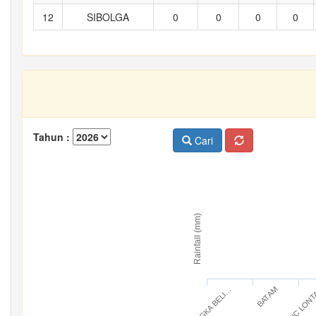
12
SIBOLGA
0
0
0
0
Tahun :
Cari
Rainfall (mm)
BANGKA BELI…
IC LON
BATAM