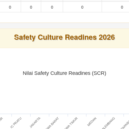
0
0
0
0
0
Safety Culture Readines 2026
Nilai Safety Culture Readines (SCR)
JAKARTA
IC PRATU
JAWA TIMUR
PEKAN
TAR
JAWA BARAT
PALEMBANG
MEDAN