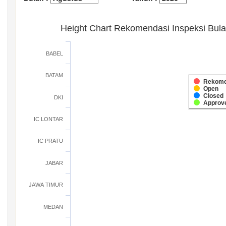
Height Chart Rekomendasi Inspeksi Bul
BABEL
BATAM
Rekome
Open
Closed
DKI
Approv
IC LONTAR
IC PRATU
JABAR
JAWA TIMUR
MEDAN