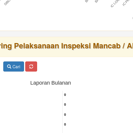
IC LONTAR
IC PRAT
BARU
ring Pelaksanaan Inspeksi Mancab / A
Cari
Laporan Bulanan
0
0
0
0
0
0
0
0