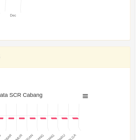
v
Dec
rata SCR Cabang
SIBOLGA
MEDAN
PADANG
JABAR