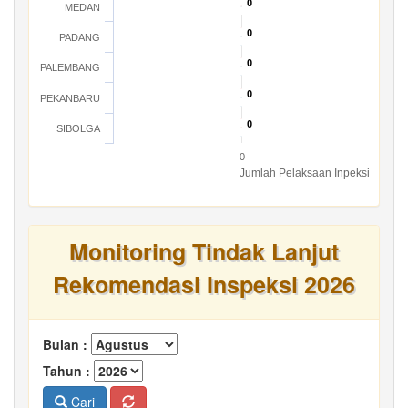
0
0
MEDAN
0
0
PADANG
0
0
PALEMBANG
0
0
PEKANBARU
0
0
SIBOLGA
0
Jumlah Pelaksaan Inpeksi
Monitoring Tindak Lanjut
Rekomendasi Inspeksi 2026
Bulan :
Tahun :
Cari