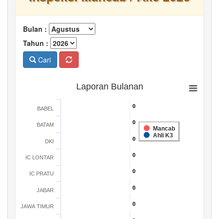
Bulan :
Tahun :
Cari
Laporan Bulanan
0
0
BABEL
0
0
BATAM
Mancab
Ahli K3
0
0
DKI
0
0
IC LONTAR
0
0
IC PRATU
0
0
JABAR
0
0
JAWA TIMUR