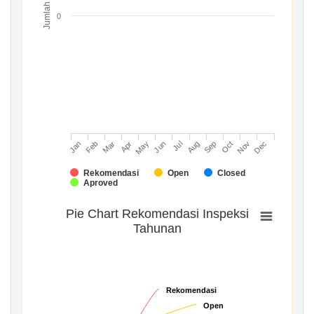
Jumlah
0
Mar
Jun
Sep
Dec
Jan
Apr
Jul
Oct
Feb
May
Aug
Nov
Rekomendasi
Open
Closed
Aproved
Pie Chart Rekomendasi Inspeksi
Tahunan
Rekomendasi
Rekomendasi
Open
Open