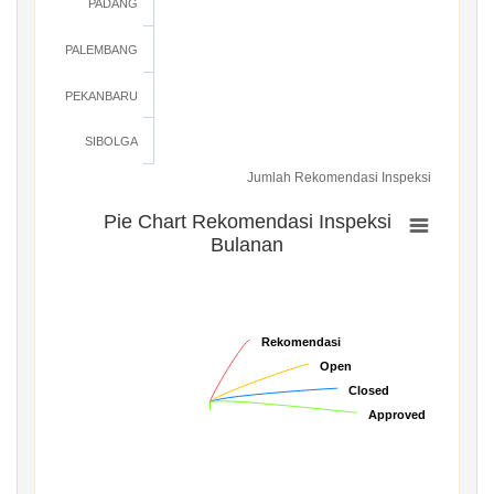
PADANG
PALEMBANG
PEKANBARU
SIBOLGA
Jumlah Rekomendasi Inspeksi
Pie Chart Rekomendasi Inspeksi
Bulanan
Rekomendasi
Rekomendasi
Open
Open
Closed
Closed
Approved
Approved