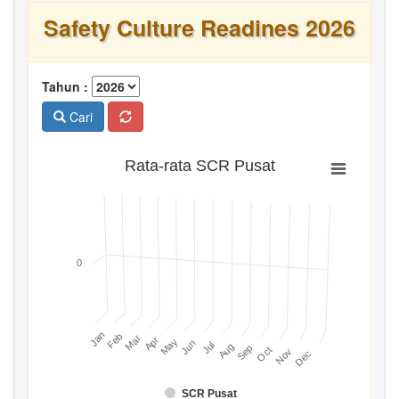
Safety Culture Readines 2026
Tahun :
Cari
Rata-rata SCR Pusat
0
Jan
Feb
Mar
Apr
May
Jun
Jul
Aug
Sep
Oct
Nov
Dec
SCR Pusat