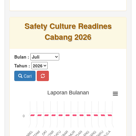
Safety Culture Readines
Cabang 2026
Bulan :
Tahun :
Cari
Laporan Bulanan
0
BATAM
PADANG
JABAR
BABEL
MEDAN
DKI