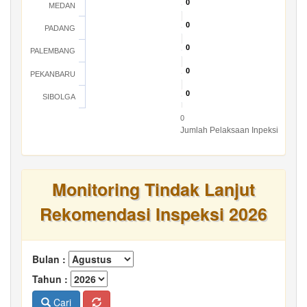
0
0
MEDAN
0
0
PADANG
0
0
PALEMBANG
0
0
PEKANBARU
0
0
SIBOLGA
0
Jumlah Pelaksaan Inpeksi
Monitoring Tindak Lanjut
Rekomendasi Inspeksi 2026
Bulan :
Tahun :
Cari