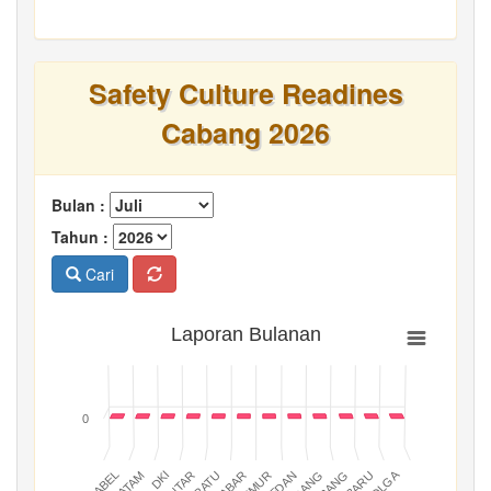
Safety Culture Readines
Cabang 2026
Bulan :
Tahun :
Cari
Laporan Bulanan
0
BATAM
PADANG
JABAR
BABEL
MEDAN
DKI