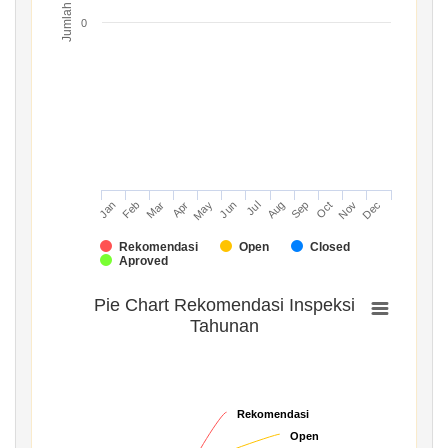
Jumlah
0
Mar
Jun
Sep
Dec
Jan
Apr
Jul
Oct
Feb
May
Aug
Nov
Rekomendasi
Open
Closed
Aproved
Pie Chart Rekomendasi Inspeksi
Tahunan
Rekomendasi
Rekomendasi
Open
Open