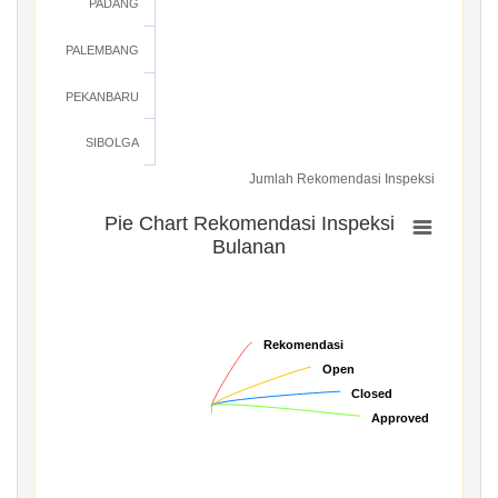
PADANG
PALEMBANG
PEKANBARU
SIBOLGA
Jumlah Rekomendasi Inspeksi
Pie Chart Rekomendasi Inspeksi
Bulanan
Rekomendasi
Rekomendasi
Open
Open
Closed
Closed
Approved
Approved