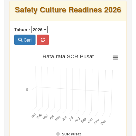
Safety Culture Readines 2026
Tahun :
Cari
Rata-rata SCR Pusat
0
Jan
Feb
Mar
Apr
May
Jun
Jul
Aug
Sep
Oct
Nov
Dec
SCR Pusat