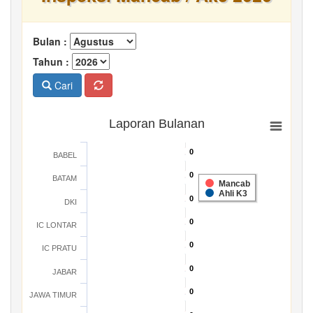
Bulan :
Tahun :
Cari
Laporan Bulanan
0
0
BABEL
0
0
BATAM
Mancab
Ahli K3
0
0
DKI
0
0
IC LONTAR
0
0
IC PRATU
0
0
JABAR
0
0
JAWA TIMUR