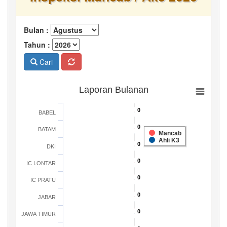
Bulan :
Tahun :
Cari
Laporan Bulanan
0
0
BABEL
0
0
BATAM
Mancab
Ahli K3
0
0
DKI
0
0
IC LONTAR
0
0
IC PRATU
0
0
JABAR
0
0
JAWA TIMUR