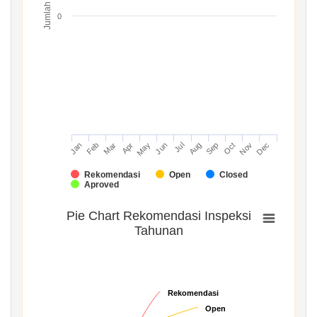
Jumlah
0
Mar
Jun
Sep
Dec
Jan
Apr
Jul
Oct
Feb
May
Aug
Nov
Rekomendasi
Open
Closed
Aproved
Pie Chart Rekomendasi Inspeksi
Tahunan
Rekomendasi
Rekomendasi
Open
Open