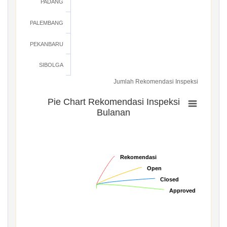
PADANG
PALEMBANG
PEKANBARU
SIBOLGA
Jumlah Rekomendasi Inspeksi
Pie Chart Rekomendasi Inspeksi
Bulanan
Rekomendasi
Rekomendasi
Open
Open
Closed
Closed
Approved
Approved