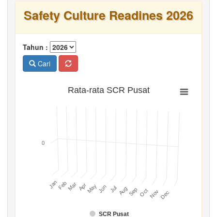
Safety Culture Readines 2026
Tahun :
Cari
Rata-rata SCR Pusat
0
Jan
Feb
Mar
Apr
May
Jun
Jul
Aug
Sep
Oct
Nov
Dec
SCR Pusat