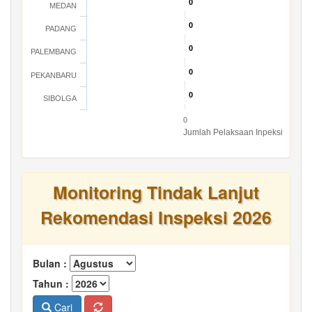
0
0
MEDAN
0
0
PADANG
0
0
PALEMBANG
0
0
PEKANBARU
0
0
SIBOLGA
0
Jumlah Pelaksaan Inpeksi
Monitoring Tindak Lanjut
Rekomendasi Inspeksi 2026
Bulan :
Tahun :
Cari