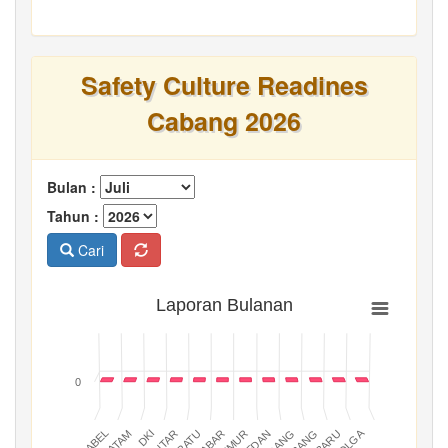
Safety Culture Readines
Cabang 2026
Bulan :
Tahun :
Cari
Laporan Bulanan
0
BATAM
PADANG
JABAR
BABEL
MEDAN
DKI