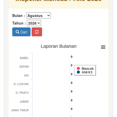
Bulan :
Tahun :
Cari
Laporan Bulanan
0
0
BABEL
0
0
BATAM
Mancab
Ahli K3
0
0
DKI
0
0
IC LONTAR
0
0
IC PRATU
0
0
JABAR
0
0
JAWA TIMUR