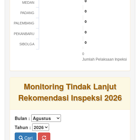
0
0
MEDAN
0
0
PADANG
0
0
PALEMBANG
0
0
PEKANBARU
0
0
SIBOLGA
0
Jumlah Pelaksaan Inpeksi
Monitoring Tindak Lanjut
Rekomendasi Inspeksi 2026
Bulan :
Tahun :
Cari