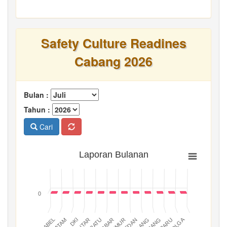
Safety Culture Readines
Cabang 2026
Bulan :
Tahun :
Cari
Laporan Bulanan
0
BATAM
PADANG
JABAR
BABEL
MEDAN
DKI