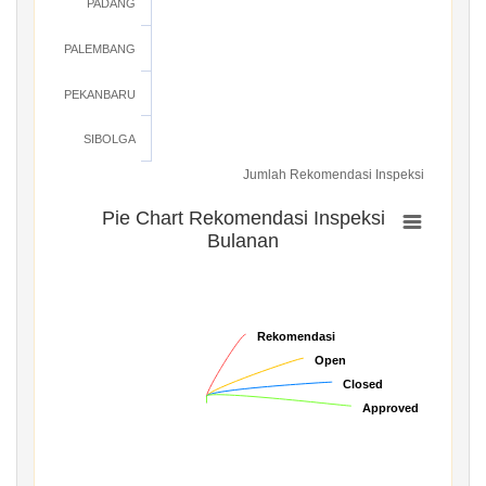
PADANG
PALEMBANG
PEKANBARU
SIBOLGA
Jumlah Rekomendasi Inspeksi
Pie Chart Rekomendasi Inspeksi
Bulanan
Rekomendasi
Rekomendasi
Open
Open
Closed
Closed
Approved
Approved