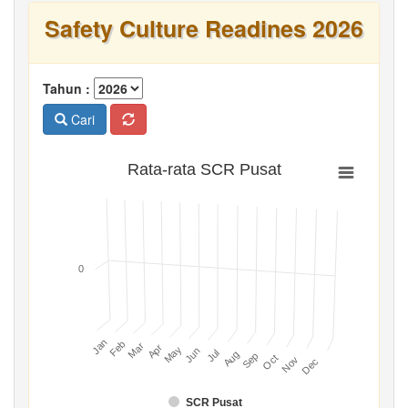
Safety Culture Readines 2026
Tahun :
Cari
Rata-rata SCR Pusat
0
Jan
Feb
Mar
Apr
May
Jun
Jul
Aug
Sep
Oct
Nov
Dec
SCR Pusat