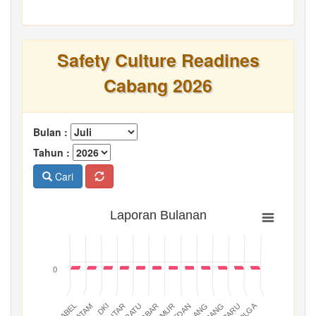
Safety Culture Readines
Cabang 2026
Bulan :
Tahun :
Cari
Laporan Bulanan
0
BATAM
PADANG
JABAR
BABEL
MEDAN
DKI