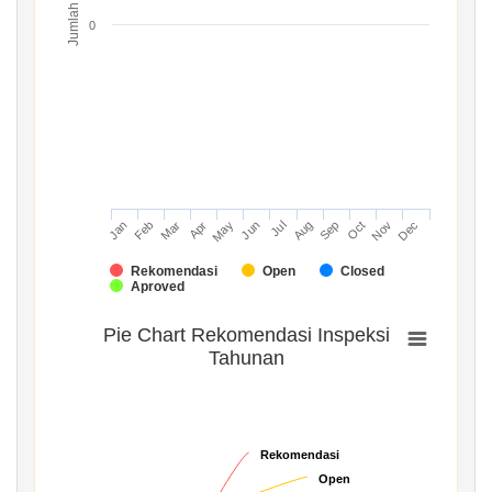
Jumlah
0
Mar
Jun
Sep
Dec
Jan
Apr
Jul
Oct
Feb
May
Aug
Nov
Rekomendasi
Open
Closed
Aproved
Pie Chart Rekomendasi Inspeksi
Tahunan
Rekomendasi
Rekomendasi
Open
Open