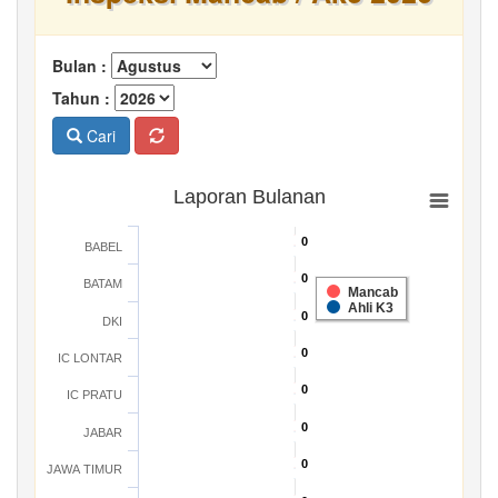
Bulan :
Tahun :
Cari
Laporan Bulanan
0
0
BABEL
0
0
BATAM
Mancab
Ahli K3
0
0
DKI
0
0
IC LONTAR
0
0
IC PRATU
0
0
JABAR
0
0
JAWA TIMUR