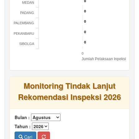
0
0
MEDAN
0
0
PADANG
0
0
PALEMBANG
0
0
PEKANBARU
0
0
SIBOLGA
0
Jumlah Pelaksaan Inpeksi
Monitoring Tindak Lanjut
Rekomendasi Inspeksi 2026
Bulan :
Tahun :
Cari