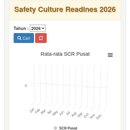
Safety Culture Readines 2026
Tahun :
Cari
Rata-rata SCR Pusat
0
Jan
Feb
Mar
Apr
May
Jun
Jul
Aug
Sep
Oct
Nov
Dec
SCR Pusat