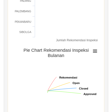
PADANG
PALEMBANG
PEKANBARU
SIBOLGA
Jumlah Rekomendasi Inspeksi
Pie Chart Rekomendasi Inspeksi
Bulanan
Rekomendasi
Rekomendasi
Open
Open
Closed
Closed
Approved
Approved