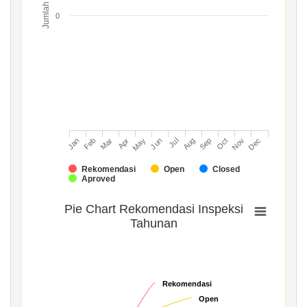
Jumlah
0
Mar
Jun
Sep
Dec
Jan
Apr
Jul
Oct
Feb
May
Aug
Nov
Rekomendasi
Open
Closed
Aproved
Pie Chart Rekomendasi Inspeksi
Tahunan
Rekomendasi
Rekomendasi
Open
Open