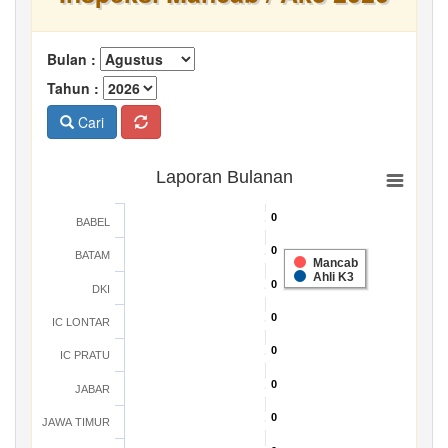
Bulan :
Tahun :
Cari
Laporan Bulanan
0
0
BABEL
0
0
BATAM
Mancab
Ahli K3
0
0
DKI
0
0
IC LONTAR
0
0
IC PRATU
0
0
JABAR
0
0
JAWA TIMUR