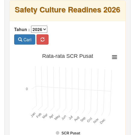
Safety Culture Readines 2026
Tahun :
Cari
Rata-rata SCR Pusat
0
Jan
Feb
Mar
Apr
May
Jun
Jul
Aug
Sep
Oct
Nov
Dec
SCR Pusat