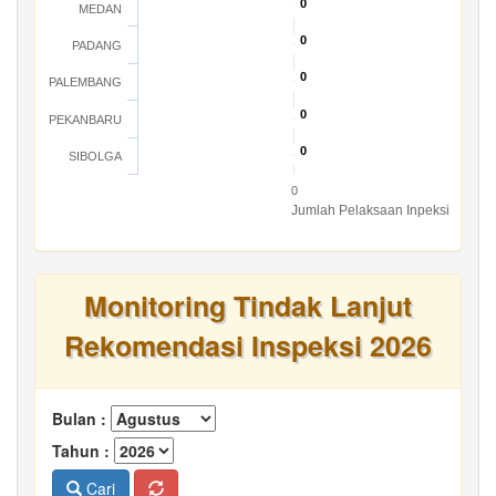
0
0
MEDAN
0
0
PADANG
0
0
PALEMBANG
0
0
PEKANBARU
0
0
SIBOLGA
0
Jumlah Pelaksaan Inpeksi
Monitoring Tindak Lanjut
Rekomendasi Inspeksi 2026
Bulan :
Tahun :
Cari