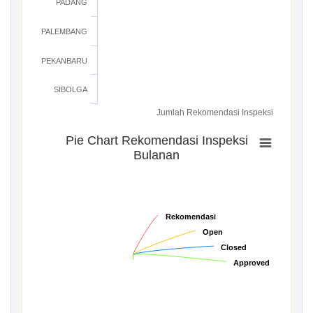
PADANG
PALEMBANG
PEKANBARU
SIBOLGA
Jumlah Rekomendasi Inspeksi
Pie Chart Rekomendasi Inspeksi
Bulanan
Rekomendasi
Rekomendasi
Open
Open
Closed
Closed
Approved
Approved