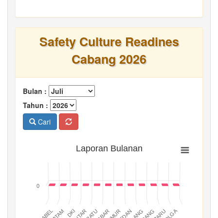
Safety Culture Readines
Cabang 2026
Bulan :
Tahun :
Cari
Laporan Bulanan
0
BATAM
PADANG
JABAR
BABEL
MEDAN
DKI