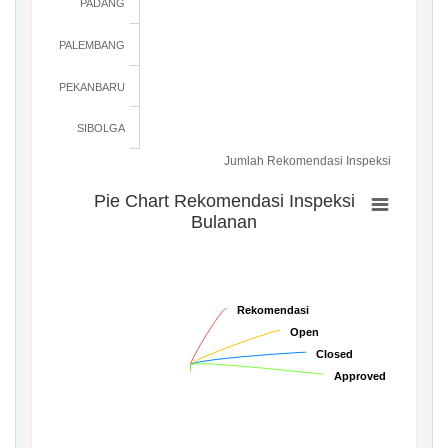
PADANG
PALEMBANG
PEKANBARU
SIBOLGA
Jumlah Rekomendasi Inspeksi
Pie Chart Rekomendasi Inspeksi
Bulanan
Rekomendasi
Rekomendasi
Open
Open
Closed
Closed
Approved
Approved