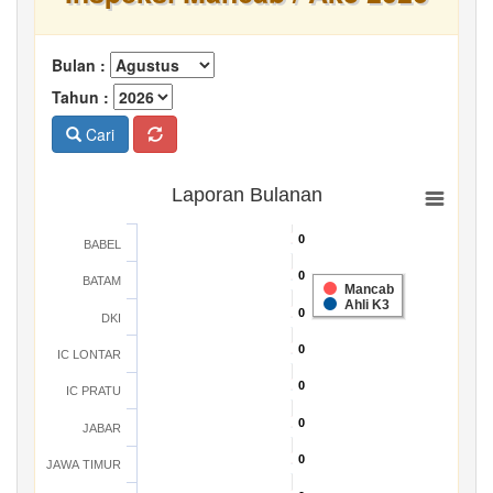
Bulan :
Tahun :
Cari
Laporan Bulanan
0
0
BABEL
0
0
BATAM
Mancab
Ahli K3
0
0
DKI
0
0
IC LONTAR
0
0
IC PRATU
0
0
JABAR
0
0
JAWA TIMUR