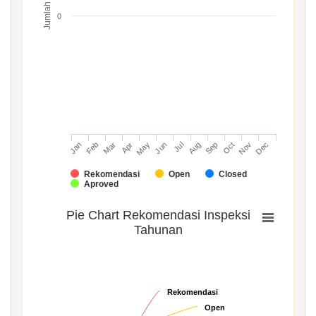
Jumlah
0
Mar
Jun
Sep
Dec
Jan
Apr
Jul
Oct
Feb
May
Aug
Nov
Rekomendasi
Open
Closed
Aproved
Pie Chart Rekomendasi Inspeksi
Tahunan
Rekomendasi
Rekomendasi
Open
Open