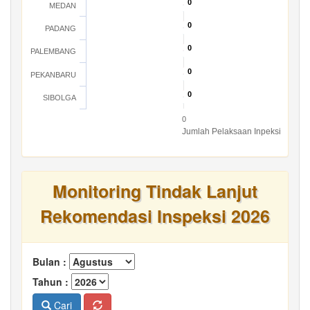
0
0
MEDAN
0
0
PADANG
0
0
PALEMBANG
0
0
PEKANBARU
0
0
SIBOLGA
0
Jumlah Pelaksaan Inpeksi
Monitoring Tindak Lanjut
Rekomendasi Inspeksi 2026
Bulan :
Tahun :
Cari