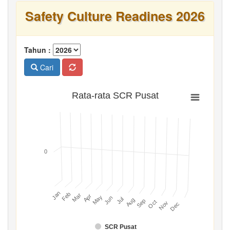
Safety Culture Readines 2026
Tahun :
Cari
Rata-rata SCR Pusat
0
Jan
Feb
Mar
Apr
May
Jun
Jul
Aug
Sep
Oct
Nov
Dec
SCR Pusat