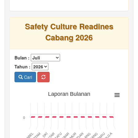
Safety Culture Readines
Cabang 2026
Bulan :
Tahun :
Cari
Laporan Bulanan
0
BATAM
PADANG
JABAR
BABEL
MEDAN
DKI