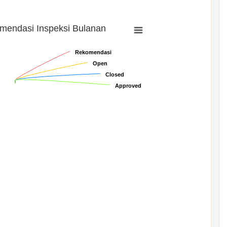
mendasi Inspeksi Bulanan
Rekomendasi
Rekomendasi
Open
Open
Closed
Closed
Approved
Approved