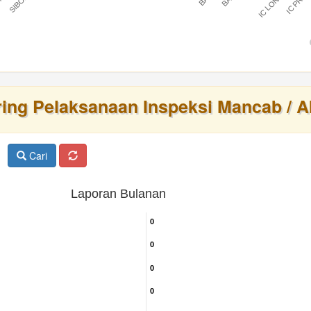
IC LONTAR
IC PRAT
BARU
ring Pelaksanaan Inspeksi Mancab / A
Cari
Laporan Bulanan
0
0
0
0
0
0
0
0