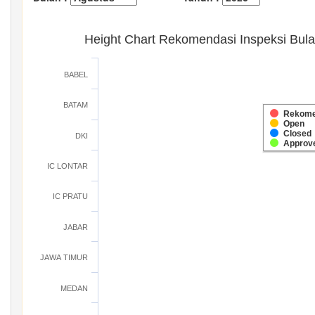
Height Chart Rekomendasi Inspeksi Bul
BABEL
BATAM
Rekome
Open
Closed
DKI
Approv
IC LONTAR
IC PRATU
JABAR
JAWA TIMUR
MEDAN