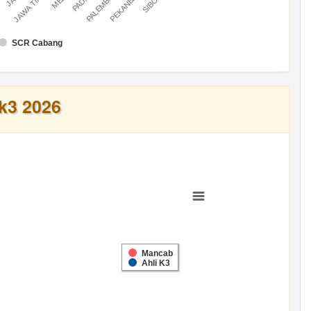
U
PALEMBANG
PEKANBARU
JAWA TIMUR
SCR Cabang
k3 2026
Mancab
Ahli K3