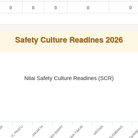
0
0
0
0
0
Safety Culture Readines 2026
Nilai Safety Culture Readines (SCR)
JAKARTA
IC PRATU
JAWA TIMUR
PEKAN
TAR
JAWA BARAT
PALEMBANG
MEDAN