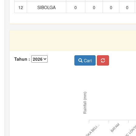
12
SIBOLGA
0
0
0
0
Tahun :
Cari
Rainfall (mm)
BANGKA BELI…
IC LON
BATAM