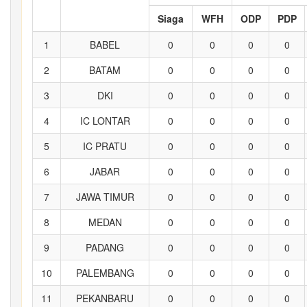
Siaga
WFH
ODP
PDP
1
BABEL
0
0
0
0
2
BATAM
0
0
0
0
3
DKI
0
0
0
0
4
IC LONTAR
0
0
0
0
5
IC PRATU
0
0
0
0
6
JABAR
0
0
0
0
7
JAWA TIMUR
0
0
0
0
8
MEDAN
0
0
0
0
9
PADANG
0
0
0
0
10
PALEMBANG
0
0
0
0
11
PEKANBARU
0
0
0
0