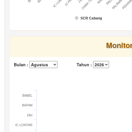
IC LONTAR
IC PRATU
PALEMBANG
PEKAN
JAWA TIMUR
SCR Cabang
Monito
Bulan :
Tahun :
BABEL
BATAM
DKI
IC LONTAR