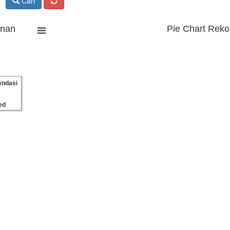
Cari
anan
Pie Chart Reko
ndasi
ed