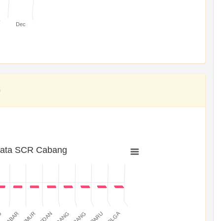
v
Dec
rata SCR Cabang
SIBOLGA
MEDAN
PADANG
JABAR