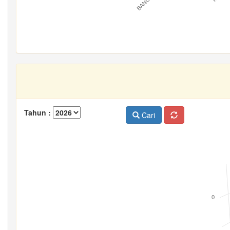
Tahun :
Cari
0