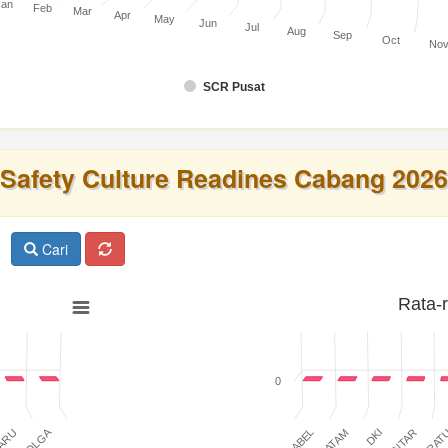
Jan
Feb
Mar
Apr
May
Jun
Jul
Aug
Sep
Oct
No
SCR Pusat
Safety Culture Readines Cabang 2026
Cari
Rata-
0
SIBOLGA
BABEL
BATAM
DKI