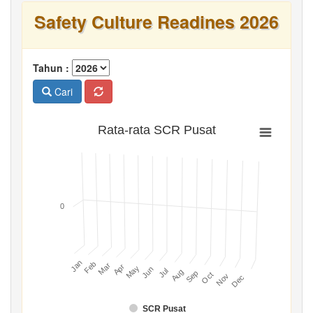
Safety Culture Readines 2026
Tahun :
Cari
Rata-rata SCR Pusat
0
Jan
Feb
Mar
Apr
May
Jun
Jul
Aug
Sep
Oct
Nov
Dec
SCR Pusat