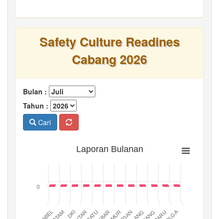
Safety Culture Readines
Cabang 2026
Bulan :
Tahun :
Cari
Laporan Bulanan
0
BATAM
PADANG
JABAR
BABEL
MEDAN
DKI