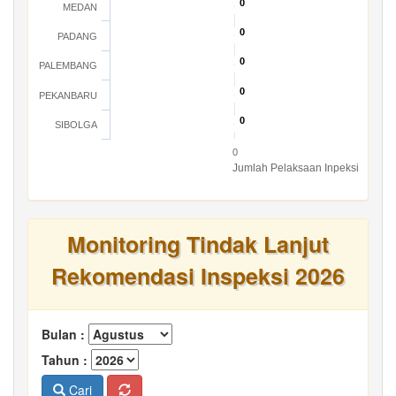
0
0
MEDAN
0
0
PADANG
0
0
PALEMBANG
0
0
PEKANBARU
0
0
SIBOLGA
0
Jumlah Pelaksaan Inpeksi
Monitoring Tindak Lanjut
Rekomendasi Inspeksi 2026
Bulan :
Tahun :
Cari