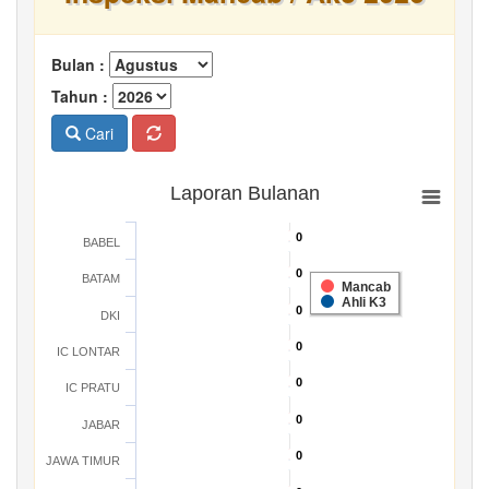
Bulan :
Tahun :
Cari
Laporan Bulanan
0
0
BABEL
0
0
BATAM
Mancab
Ahli K3
0
0
DKI
0
0
IC LONTAR
0
0
IC PRATU
0
0
JABAR
0
0
JAWA TIMUR