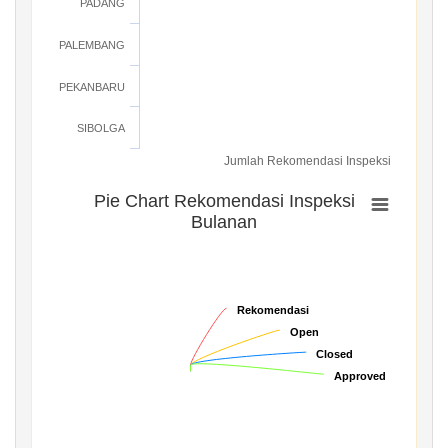
PADANG
PALEMBANG
PEKANBARU
SIBOLGA
Jumlah Rekomendasi Inspeksi
Pie Chart Rekomendasi Inspeksi
Bulanan
Rekomendasi
Rekomendasi
Open
Open
Closed
Closed
Approved
Approved