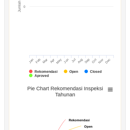
Jumlah
0
Mar
Jun
Sep
Dec
Jan
Apr
Jul
Oct
Feb
May
Aug
Nov
Rekomendasi
Open
Closed
Aproved
Pie Chart Rekomendasi Inspeksi
Tahunan
Rekomendasi
Rekomendasi
Open
Open