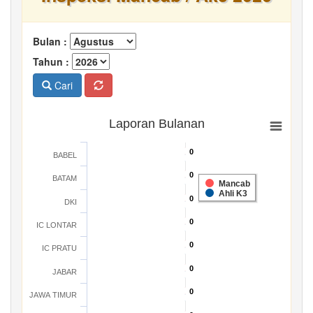
Bulan :
Tahun :
Cari
Laporan Bulanan
0
0
BABEL
0
0
BATAM
Mancab
Ahli K3
0
0
DKI
0
0
IC LONTAR
0
0
IC PRATU
0
0
JABAR
0
0
JAWA TIMUR