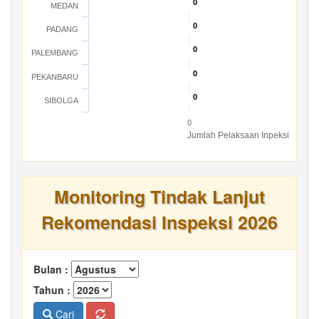
0
0
MEDAN
0
0
PADANG
0
0
PALEMBANG
0
0
PEKANBARU
0
0
SIBOLGA
0
Jumlah Pelaksaan Inpeksi
Monitoring Tindak Lanjut
Rekomendasi Inspeksi 2026
Bulan :
Tahun :
Cari