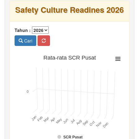
Safety Culture Readines 2026
Tahun :
Cari
Rata-rata SCR Pusat
0
Jan
Feb
Mar
Apr
May
Jun
Jul
Aug
Sep
Oct
Nov
Dec
SCR Pusat