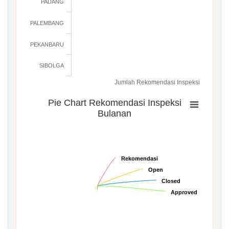
PADANG
PALEMBANG
PEKANBARU
SIBOLGA
Jumlah Rekomendasi Inspeksi
Pie Chart Rekomendasi Inspeksi
Bulanan
Rekomendasi
Rekomendasi
Open
Open
Closed
Closed
Approved
Approved