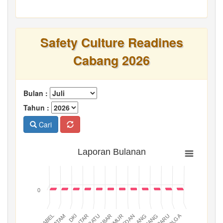
Safety Culture Readines
Cabang 2026
Bulan :
Tahun :
Cari
Laporan Bulanan
0
BATAM
PADANG
JABAR
BABEL
MEDAN
DKI