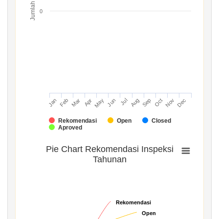
Jumlah
0
Mar
Jun
Sep
Dec
Jan
Apr
Jul
Oct
Feb
May
Aug
Nov
Rekomendasi
Open
Closed
Aproved
Pie Chart Rekomendasi Inspeksi
Tahunan
Rekomendasi
Rekomendasi
Open
Open