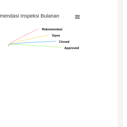
mendasi Inspeksi Bulanan
Rekomendasi
Rekomendasi
Open
Open
Closed
Closed
Approved
Approved