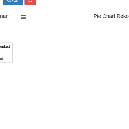
Cari
anan
Pie Chart Reko
ndasi
ed