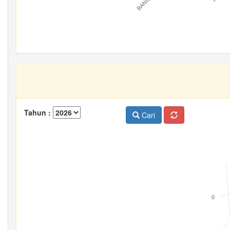
Tahun :
Cari
0