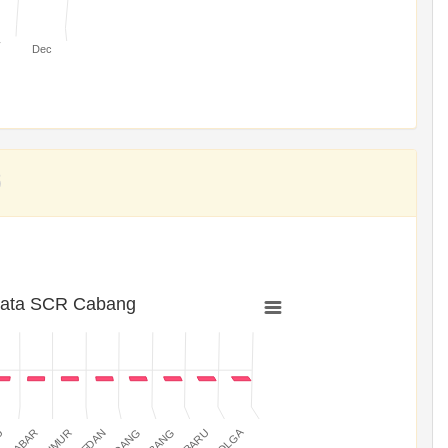
v
Dec
rata SCR Cabang
SIBOLGA
MEDAN
PADANG
JABAR