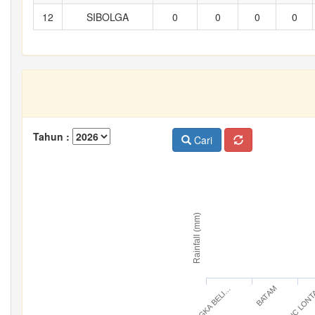
12
SIBOLGA
0
0
0
0
Tahun :
Cari
Rainfall (mm)
BANGKA BELI…
IC LON
BATAM