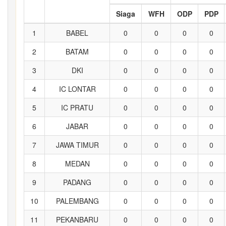
Siaga
WFH
ODP
PDP
1
BABEL
0
0
0
0
2
BATAM
0
0
0
0
3
DKI
0
0
0
0
4
IC LONTAR
0
0
0
0
5
IC PRATU
0
0
0
0
6
JABAR
0
0
0
0
7
JAWA TIMUR
0
0
0
0
8
MEDAN
0
0
0
0
9
PADANG
0
0
0
0
10
PALEMBANG
0
0
0
0
11
PEKANBARU
0
0
0
0