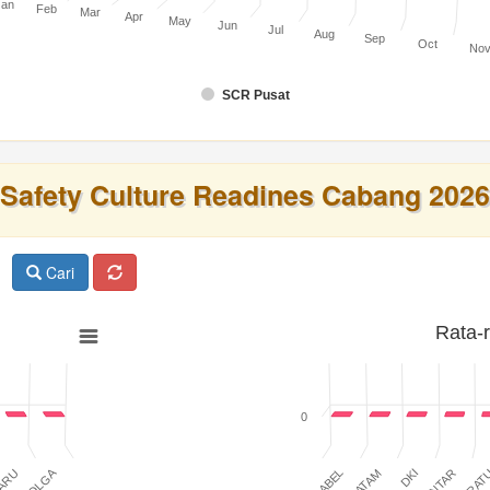
Jan
Feb
Mar
Apr
May
Jun
Jul
Aug
Sep
Oct
No
SCR Pusat
Safety Culture Readines Cabang 2026
Cari
Rata-
0
SIBOLGA
BABEL
BATAM
DKI