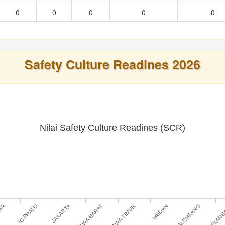
0
0
0
0
0
Safety Culture Readines 2026
Nilai Safety Culture Readines (SCR)
JAKARTA
IC PRATU
JAWA TIMUR
PEKAN
TAR
JAWA BARAT
PALEMBANG
MEDAN