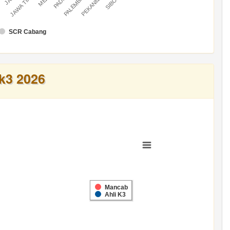
U
PALEMBANG
PEKANBARU
JAWA TIMUR
SCR Cabang
k3 2026
Mancab
Ahli K3