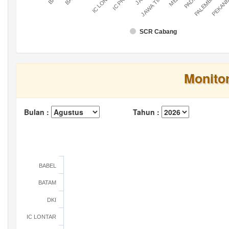
IC LONTAR
IC PRATU
PALEMBANG
PEKAN
JAWA TIMUR
SCR Cabang
Monito
Bulan :
Tahun :
BABEL
BATAM
DKI
IC LONTAR