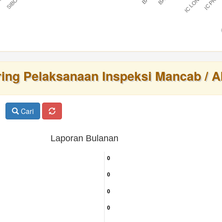
IC LONTAR
IC PRAT
BARU
ring Pelaksanaan Inspeksi Mancab / A
Cari
Laporan Bulanan
0
0
0
0
0
0
0
0