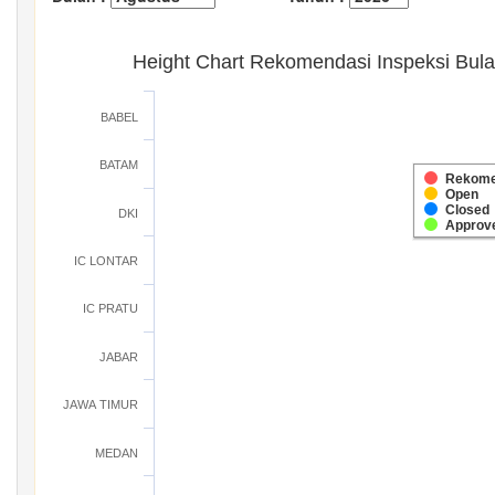
Height Chart Rekomendasi Inspeksi Bul
BABEL
BATAM
Rekome
Open
Closed
DKI
Approv
IC LONTAR
IC PRATU
JABAR
JAWA TIMUR
MEDAN