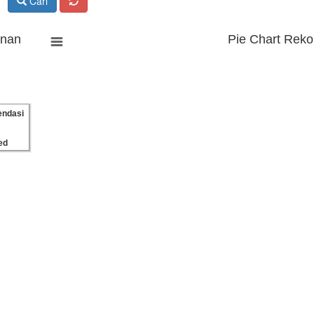
Cari
anan
Pie Chart Reko
ndasi
ed