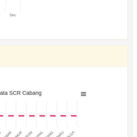
v
Dec
rata SCR Cabang
SIBOLGA
MEDAN
PADANG
JABAR