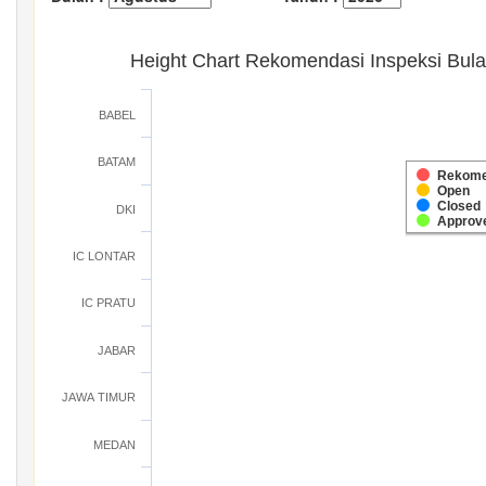
Height Chart Rekomendasi Inspeksi Bul
BABEL
BATAM
Rekome
Open
Closed
DKI
Approv
IC LONTAR
IC PRATU
JABAR
JAWA TIMUR
MEDAN