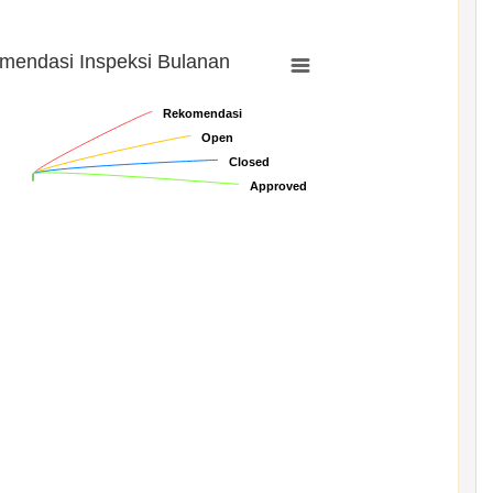
mendasi Inspeksi Bulanan
Rekomendasi
Rekomendasi
Open
Open
Closed
Closed
Approved
Approved