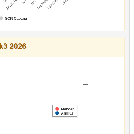
U
PALEMBANG
PEKANBARU
JAWA TIMUR
SCR Cabang
k3 2026
Mancab
Ahli K3