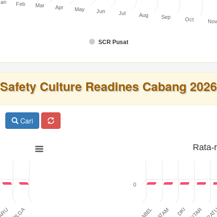
Jan
Feb
Mar
Apr
May
Jun
Jul
Aug
Sep
Oct
No
SCR Pusat
Safety Culture Readines Cabang 2026
Cari
Rata-
0
SIBOLGA
BABEL
BATAM
DKI