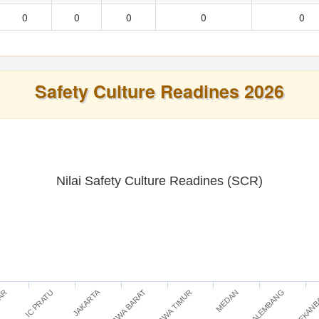
0
0
0
0
0
Safety Culture Readines 2026
Nilai Safety Culture Readines (SCR)
JAKARTA
IC PRATU
JAWA TIMUR
PEKAN
TAR
JAWA BARAT
PALEMBANG
MEDAN