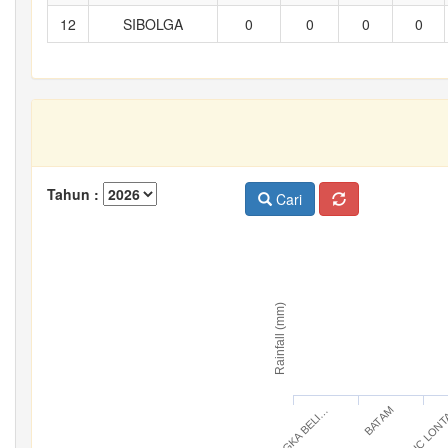
12
SIBOLGA
0
0
0
0
Tahun :
Cari
Rainfall (mm)
BANGKA BELI…
IC LON
BATAM