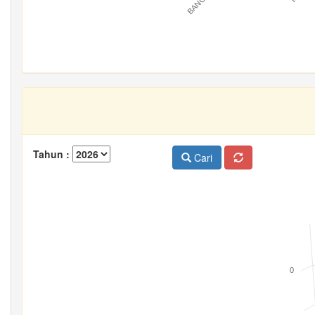
Tahun :
Cari
0