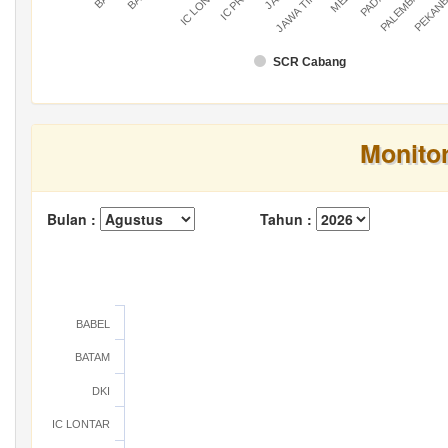
IC LONTAR
IC PRATU
PALEMBANG
PEKAN
JAWA TIMUR
SCR Cabang
Monito
Bulan :
Tahun :
BABEL
BATAM
DKI
IC LONTAR