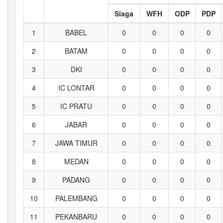
Siaga
WFH
ODP
PDP
1
BABEL
0
0
0
0
2
BATAM
0
0
0
0
3
DKI
0
0
0
0
4
IC LONTAR
0
0
0
0
5
IC PRATU
0
0
0
0
6
JABAR
0
0
0
0
7
JAWA TIMUR
0
0
0
0
8
MEDAN
0
0
0
0
9
PADANG
0
0
0
0
10
PALEMBANG
0
0
0
0
11
PEKANBARU
0
0
0
0