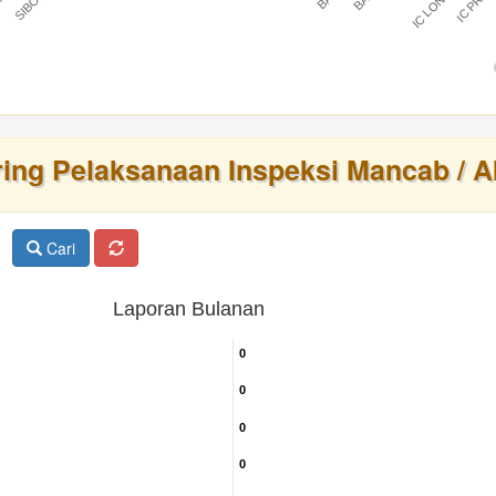
IC LONTAR
IC PRAT
BARU
ring Pelaksanaan Inspeksi Mancab / A
Cari
Laporan Bulanan
0
0
0
0
0
0
0
0