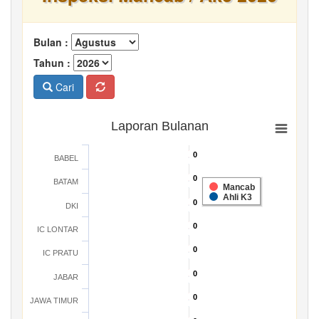
Bulan :
Tahun :
Cari
Laporan Bulanan
0
0
BABEL
0
0
BATAM
Mancab
Ahli K3
0
0
DKI
0
0
IC LONTAR
0
0
IC PRATU
0
0
JABAR
0
0
JAWA TIMUR