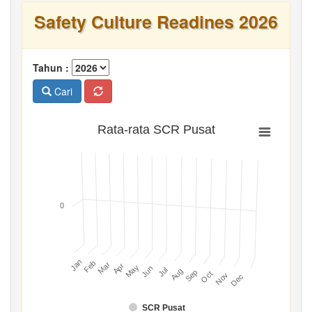
Safety Culture Readines 2026
Tahun :
Cari
Rata-rata SCR Pusat
0
Jan
Feb
Mar
Apr
May
Jun
Jul
Aug
Sep
Oct
Nov
Dec
SCR Pusat