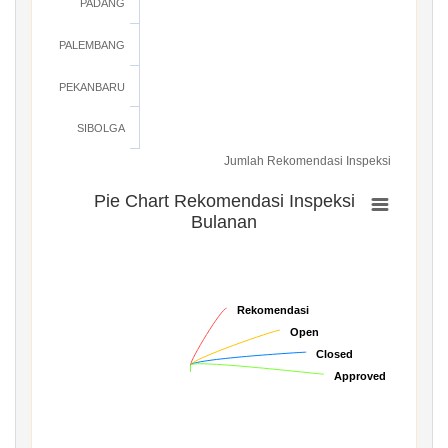
PADANG
PALEMBANG
PEKANBARU
SIBOLGA
Jumlah Rekomendasi Inspeksi
Pie Chart Rekomendasi Inspeksi
Bulanan
Rekomendasi
Rekomendasi
Open
Open
Closed
Closed
Approved
Approved