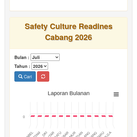
Safety Culture Readines
Cabang 2026
Bulan :
Tahun :
Cari
Laporan Bulanan
0
BATAM
PADANG
JABAR
BABEL
MEDAN
DKI