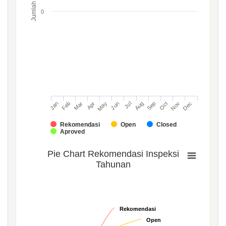
Jumlah
0
Mar
Jun
Sep
Dec
Jan
Apr
Jul
Oct
Feb
May
Aug
Nov
Rekomendasi
Open
Closed
Aproved
Pie Chart Rekomendasi Inspeksi
Tahunan
Rekomendasi
Rekomendasi
Open
Open