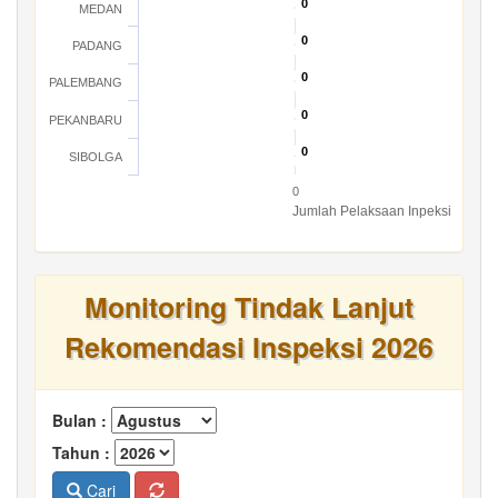
0
0
MEDAN
0
0
PADANG
0
0
PALEMBANG
0
0
PEKANBARU
0
0
SIBOLGA
0
Jumlah Pelaksaan Inpeksi
Monitoring Tindak Lanjut
Rekomendasi Inspeksi 2026
Bulan :
Tahun :
Cari