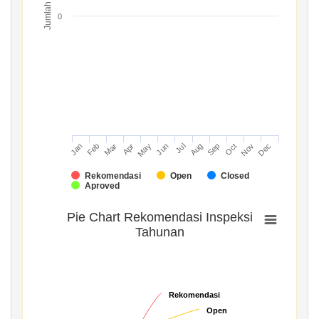
Jumlah
0
Mar
Jun
Sep
Dec
Jan
Apr
Jul
Oct
Feb
May
Aug
Nov
Rekomendasi
Open
Closed
Aproved
Pie Chart Rekomendasi Inspeksi
Tahunan
Rekomendasi
Rekomendasi
Open
Open