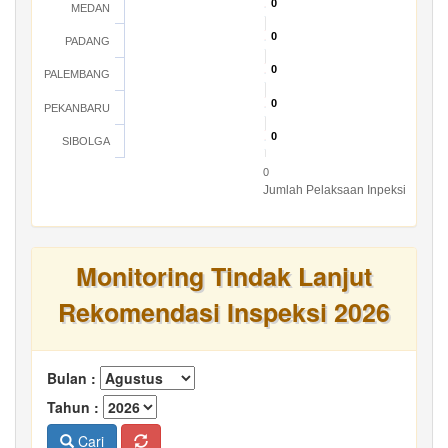
0
0
MEDAN
0
0
PADANG
0
0
PALEMBANG
0
0
PEKANBARU
0
0
SIBOLGA
0
Jumlah Pelaksaan Inpeksi
Monitoring Tindak Lanjut
Rekomendasi Inspeksi 2026
Bulan :
Tahun :
Cari