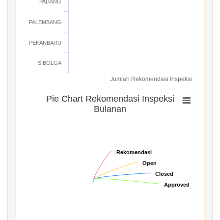
PADANG
PALEMBANG
PEKANBARU
SIBOLGA
Jumlah Rekomendasi Inspeksi
Pie Chart Rekomendasi Inspeksi
Bulanan
Rekomendasi
Rekomendasi
Open
Open
Closed
Closed
Approved
Approved