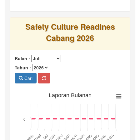
Safety Culture Readines
Cabang 2026
Bulan :
Tahun :
Cari
Laporan Bulanan
0
BATAM
PADANG
JABAR
BABEL
MEDAN
DKI