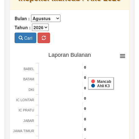
Bulan :
Tahun :
Cari
Laporan Bulanan
0
0
BABEL
0
0
BATAM
Mancab
Ahli K3
0
0
DKI
0
0
IC LONTAR
0
0
IC PRATU
0
0
JABAR
0
0
JAWA TIMUR