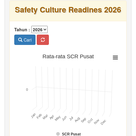
Safety Culture Readines 2026
Tahun :
Cari
Rata-rata SCR Pusat
0
Jan
Feb
Mar
Apr
May
Jun
Jul
Aug
Sep
Oct
Nov
Dec
SCR Pusat