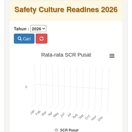
Safety Culture Readines 2026
Tahun :
Cari
Rata-rata SCR Pusat
0
Jan
Feb
Mar
Apr
May
Jun
Jul
Aug
Sep
Oct
Nov
Dec
SCR Pusat