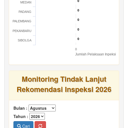
0
0
MEDAN
0
0
PADANG
0
0
PALEMBANG
0
0
PEKANBARU
0
0
SIBOLGA
0
Jumlah Pelaksaan Inpeksi
Monitoring Tindak Lanjut
Rekomendasi Inspeksi 2026
Bulan :
Tahun :
Cari