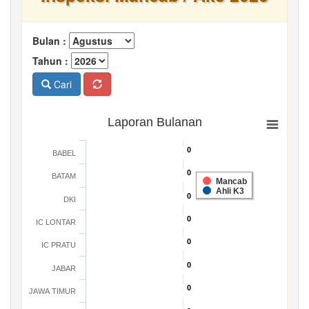
Bulan :
Tahun :
Cari
Laporan Bulanan
0
0
BABEL
0
0
BATAM
Mancab
Ahli K3
0
0
DKI
0
0
IC LONTAR
0
0
IC PRATU
0
0
JABAR
0
0
JAWA TIMUR