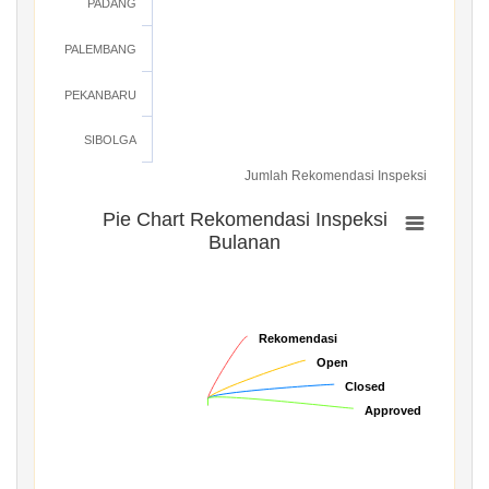
PADANG
PALEMBANG
PEKANBARU
SIBOLGA
Jumlah Rekomendasi Inspeksi
Pie Chart Rekomendasi Inspeksi
Bulanan
Rekomendasi
Rekomendasi
Open
Open
Closed
Closed
Approved
Approved