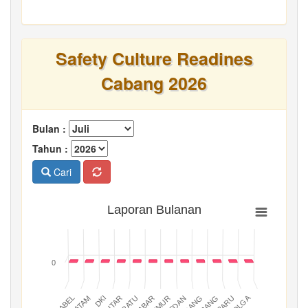
Safety Culture Readines
Cabang 2026
Bulan :
Tahun :
Cari
Laporan Bulanan
0
BATAM
PADANG
JABAR
BABEL
MEDAN
DKI