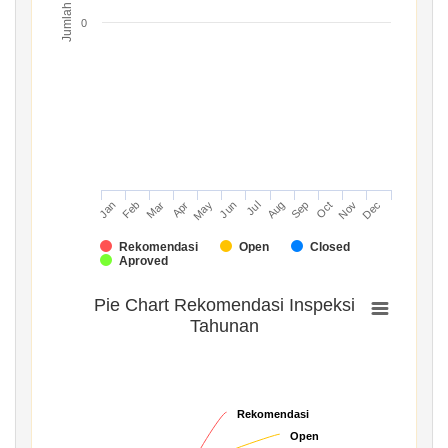
Jumlah
0
Mar
Jun
Sep
Dec
Jan
Apr
Jul
Oct
Feb
May
Aug
Nov
Rekomendasi
Open
Closed
Aproved
Pie Chart Rekomendasi Inspeksi
Tahunan
Rekomendasi
Rekomendasi
Open
Open