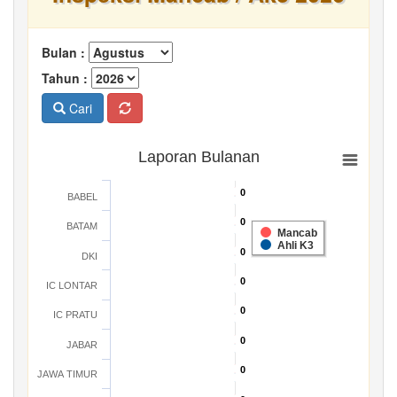
Bulan :
Tahun :
Cari
Laporan Bulanan
0
0
BABEL
0
0
BATAM
Mancab
Ahli K3
0
0
DKI
0
0
IC LONTAR
0
0
IC PRATU
0
0
JABAR
0
0
JAWA TIMUR