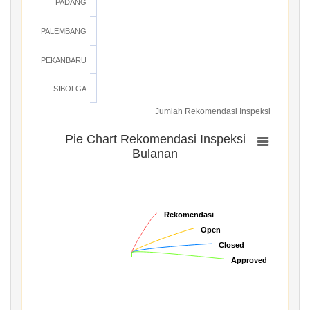
PADANG
PALEMBANG
PEKANBARU
SIBOLGA
Jumlah Rekomendasi Inspeksi
Pie Chart Rekomendasi Inspeksi
Bulanan
Rekomendasi
Rekomendasi
Open
Open
Closed
Closed
Approved
Approved