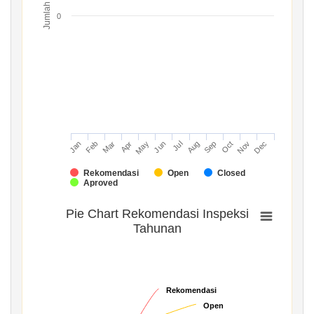
Jumlah
0
Mar
Jun
Sep
Dec
Jan
Apr
Jul
Oct
Feb
May
Aug
Nov
Rekomendasi
Open
Closed
Aproved
Pie Chart Rekomendasi Inspeksi
Tahunan
Rekomendasi
Rekomendasi
Open
Open