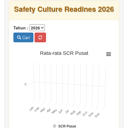
Safety Culture Readines 2026
Tahun :
Cari
Rata-rata SCR Pusat
0
Jan
Feb
Mar
Apr
May
Jun
Jul
Aug
Sep
Oct
Nov
Dec
SCR Pusat