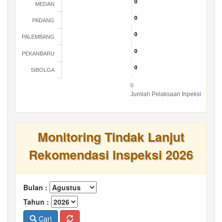
0
0
MEDAN
0
0
PADANG
0
0
PALEMBANG
0
0
PEKANBARU
0
0
SIBOLGA
0
Jumlah Pelaksaan Inpeksi
Monitoring Tindak Lanjut
Rekomendasi Inspeksi 2026
Bulan :
Tahun :
Cari