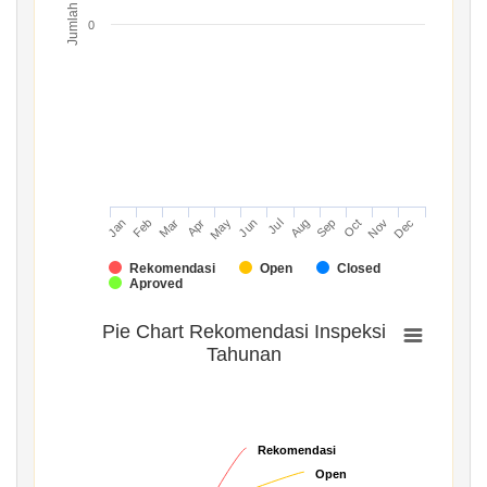
Jumlah
0
Mar
Jun
Sep
Dec
Jan
Apr
Jul
Oct
Feb
May
Aug
Nov
Rekomendasi
Open
Closed
Aproved
Pie Chart Rekomendasi Inspeksi
Tahunan
Rekomendasi
Rekomendasi
Open
Open