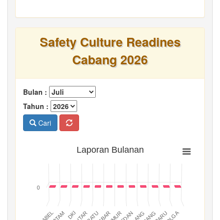
Safety Culture Readines
Cabang 2026
Bulan :
Tahun :
Cari
Laporan Bulanan
0
BATAM
PADANG
JABAR
BABEL
MEDAN
DKI