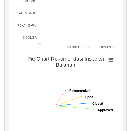
PADANG
PALEMBANG
PEKANBARU
SIBOLGA
Jumlah Rekomendasi Inspeksi
Pie Chart Rekomendasi Inspeksi
Bulanan
Rekomendasi
Rekomendasi
Open
Open
Closed
Closed
Approved
Approved