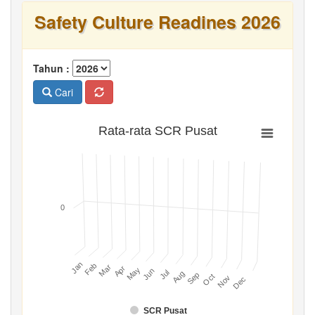
Safety Culture Readines 2026
Tahun :
Cari
Rata-rata SCR Pusat
0
Jan
Feb
Mar
Apr
May
Jun
Jul
Aug
Sep
Oct
Nov
Dec
SCR Pusat