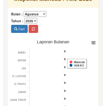
Bulan :
Tahun :
Cari
Laporan Bulanan
0
0
BABEL
0
0
BATAM
Mancab
Ahli K3
0
0
DKI
0
0
IC LONTAR
0
0
IC PRATU
0
0
JABAR
0
0
JAWA TIMUR