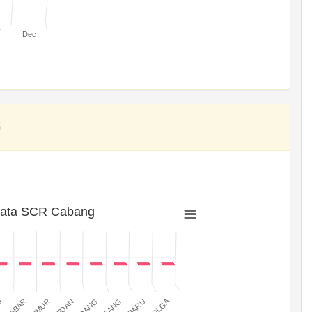
v
Dec
rata SCR Cabang
SIBOLGA
MEDAN
PADANG
JABAR