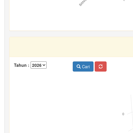
Tahun :
Cari
0