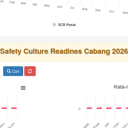
Jan
Feb
Mar
Apr
May
Jun
Jul
Aug
Sep
Oct
No
SCR Pusat
Safety Culture Readines Cabang 2026
Cari
Rata-
0
SIBOLGA
BABEL
BATAM
DKI