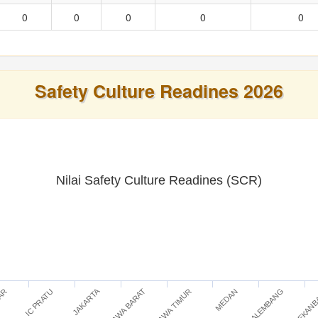
0
0
0
0
0
Safety Culture Readines 2026
Nilai Safety Culture Readines (SCR)
JAKARTA
IC PRATU
JAWA TIMUR
PEKAN
TAR
JAWA BARAT
PALEMBANG
MEDAN