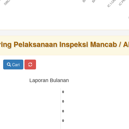
IC LONTAR
IC PRAT
BARU
ring Pelaksanaan Inspeksi Mancab / A
Cari
Laporan Bulanan
0
0
0
0
0
0
0
0