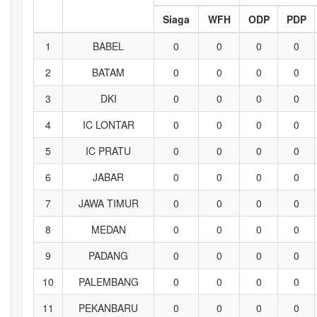
Siaga
WFH
ODP
PDP
1
BABEL
0
0
0
0
2
BATAM
0
0
0
0
3
DKI
0
0
0
0
4
IC LONTAR
0
0
0
0
5
IC PRATU
0
0
0
0
6
JABAR
0
0
0
0
7
JAWA TIMUR
0
0
0
0
8
MEDAN
0
0
0
0
9
PADANG
0
0
0
0
10
PALEMBANG
0
0
0
0
11
PEKANBARU
0
0
0
0