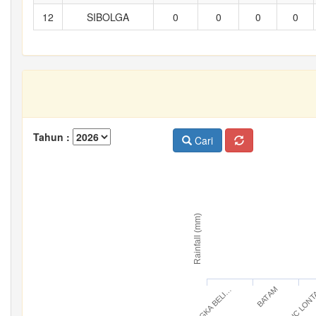
12
SIBOLGA
0
0
0
0
Tahun :
Cari
Rainfall (mm)
BANGKA BELI…
IC LON
BATAM