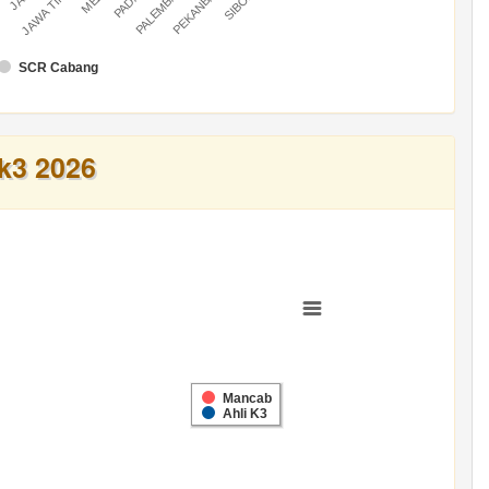
U
PALEMBANG
PEKANBARU
JAWA TIMUR
SCR Cabang
k3 2026
Mancab
Ahli K3