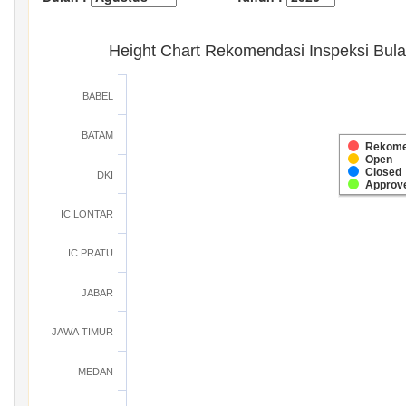
Height Chart Rekomendasi Inspeksi Bul
BABEL
BATAM
Rekome
Open
Closed
DKI
Approv
IC LONTAR
IC PRATU
JABAR
JAWA TIMUR
MEDAN