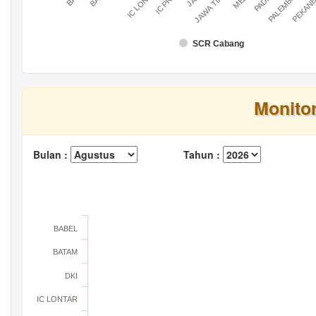
IC LONTAR
IC PRATU
PALEMBANG
PEKAN
JAWA TIMUR
SCR Cabang
Monito
Bulan :
Tahun :
BABEL
BATAM
DKI
IC LONTAR