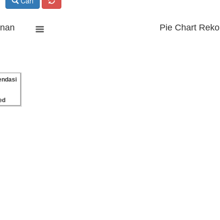
Cari
anan
Pie Chart Reko
ndasi
ed