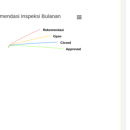
mendasi Inspeksi Bulanan
Rekomendasi
Rekomendasi
Open
Open
Closed
Closed
Approved
Approved