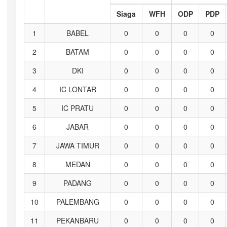
Siaga
WFH
ODP
PDP
1
BABEL
0
0
0
0
2
BATAM
0
0
0
0
3
DKI
0
0
0
0
4
IC LONTAR
0
0
0
0
5
IC PRATU
0
0
0
0
6
JABAR
0
0
0
0
7
JAWA TIMUR
0
0
0
0
8
MEDAN
0
0
0
0
9
PADANG
0
0
0
0
10
PALEMBANG
0
0
0
0
11
PEKANBARU
0
0
0
0