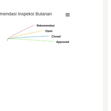
mendasi Inspeksi Bulanan
Rekomendasi
Rekomendasi
Open
Open
Closed
Closed
Approved
Approved