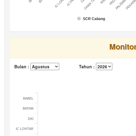
IC LONTAR
IC PRATU
PALEMBANG
PEKAN
JAWA TIMUR
SCR Cabang
Monito
Bulan :
Tahun :
BABEL
BATAM
DKI
IC LONTAR