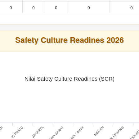
0
0
0
0
0
Safety Culture Readines 2026
Nilai Safety Culture Readines (SCR)
JAKARTA
IC PRATU
JAWA TIMUR
PEKAN
TAR
JAWA BARAT
PALEMBANG
MEDAN