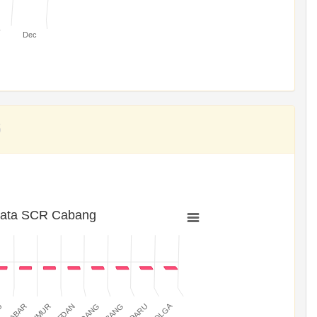
v
Dec
rata SCR Cabang
SIBOLGA
MEDAN
PADANG
JABAR