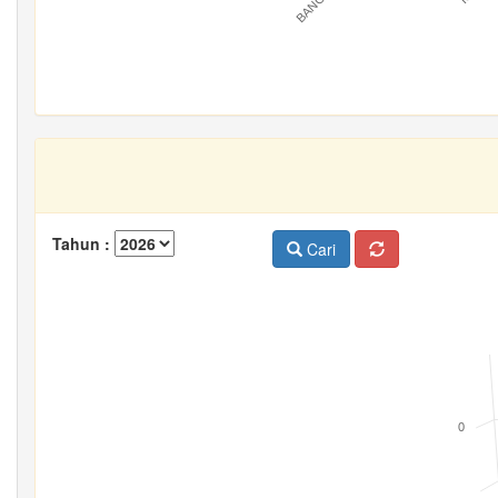
Tahun :
Cari
0