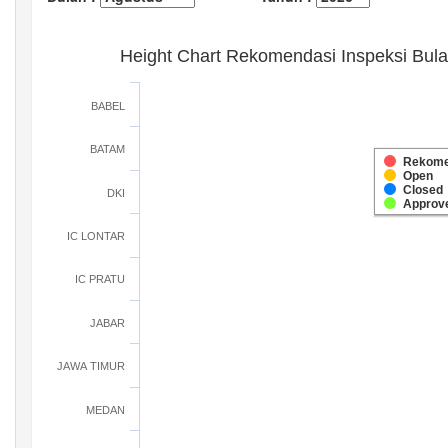
Height Chart Rekomendasi Inspeksi Bul
BABEL
BATAM
Rekome
Open
Closed
DKI
Approv
IC LONTAR
IC PRATU
JABAR
JAWA TIMUR
MEDAN