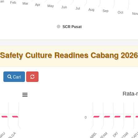
Jan
Feb
Mar
Apr
May
Jun
Jul
Aug
Sep
Oct
No
SCR Pusat
Safety Culture Readines Cabang 2026
Cari
Rata-
0
SIBOLGA
BABEL
BATAM
DKI