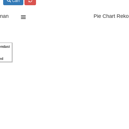
Cari
anan
Pie Chart Reko
ndasi
ed