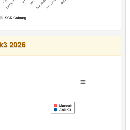
U
PALEMBANG
PEKANBARU
JAWA TIMUR
SCR Cabang
k3 2026
Mancab
Ahli K3