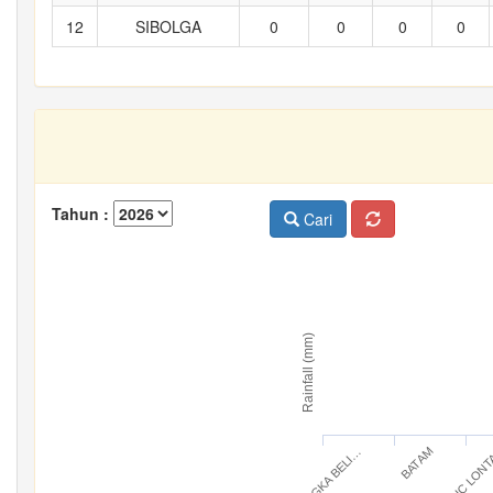
12
SIBOLGA
0
0
0
0
Tahun :
Cari
Rainfall (mm)
BANGKA BELI…
IC LON
BATAM