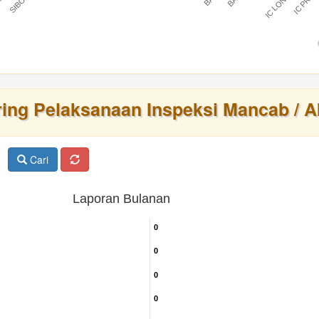
IC LONTAR
IC PRAT
BARU
ring Pelaksanaan Inspeksi Mancab / A
Cari
Laporan Bulanan
0
0
0
0
0
0
0
0