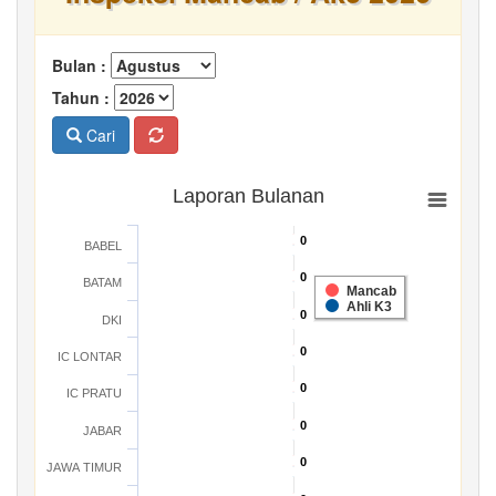
Bulan :
Tahun :
Cari
Laporan Bulanan
0
0
BABEL
0
0
BATAM
Mancab
Ahli K3
0
0
DKI
0
0
IC LONTAR
0
0
IC PRATU
0
0
JABAR
0
0
JAWA TIMUR