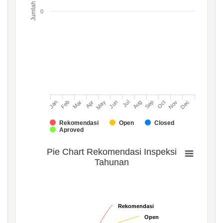
Jumlah
0
Mar
Jun
Sep
Dec
Jan
Apr
Jul
Oct
Feb
May
Aug
Nov
Rekomendasi
Open
Closed
Aproved
Pie Chart Rekomendasi Inspeksi
Tahunan
Rekomendasi
Rekomendasi
Open
Open