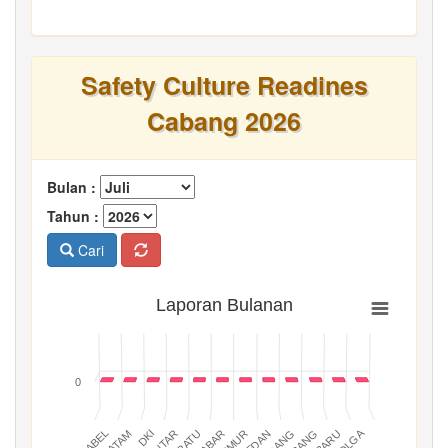
Safety Culture Readines
Cabang 2026
Bulan :
Tahun :
Cari
Laporan Bulanan
0
BATAM
PADANG
JABAR
BABEL
MEDAN
DKI