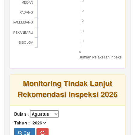
0
0
MEDAN
0
0
PADANG
0
0
PALEMBANG
0
0
PEKANBARU
0
0
SIBOLGA
0
Jumlah Pelaksaan Inpeksi
Monitoring Tindak Lanjut
Rekomendasi Inspeksi 2026
Bulan :
Tahun :
Cari