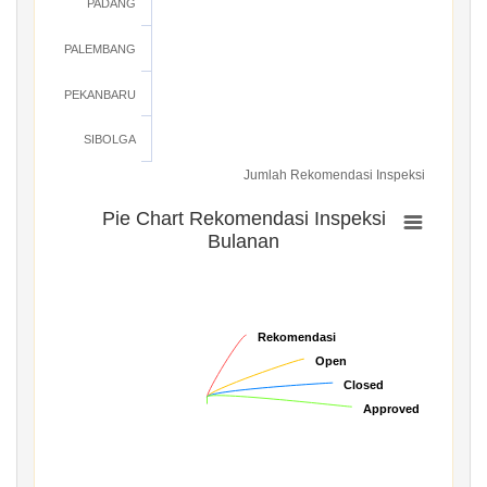
PADANG
PALEMBANG
PEKANBARU
SIBOLGA
Jumlah Rekomendasi Inspeksi
Pie Chart Rekomendasi Inspeksi
Bulanan
Rekomendasi
Rekomendasi
Open
Open
Closed
Closed
Approved
Approved