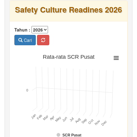
Safety Culture Readines 2026
Tahun :
Cari
Rata-rata SCR Pusat
0
Jan
Feb
Mar
Apr
May
Jun
Jul
Aug
Sep
Oct
Nov
Dec
SCR Pusat