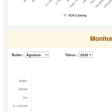
IC LONTAR
IC PRATU
PALEMBANG
PEKAN
JAWA TIMUR
SCR Cabang
Monito
Bulan :
Tahun :
BABEL
BATAM
DKI
IC LONTAR