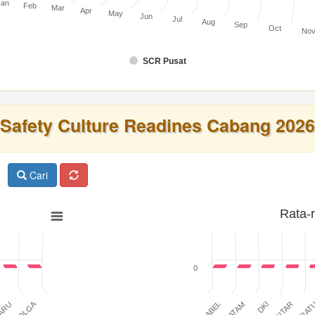
Jan
Feb
Mar
Apr
May
Jun
Jul
Aug
Sep
Oct
No
SCR Pusat
Safety Culture Readines Cabang 2026
Cari
Rata-
0
SIBOLGA
BABEL
BATAM
DKI