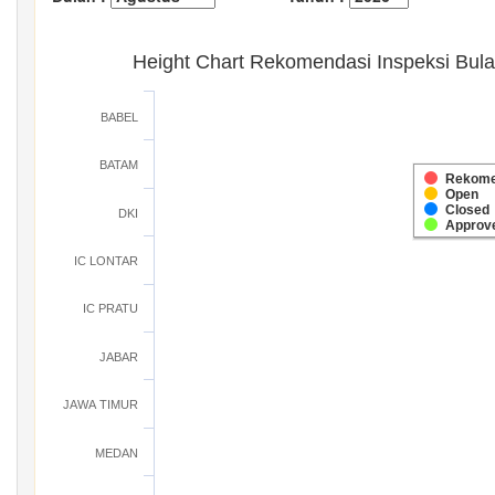
Height Chart Rekomendasi Inspeksi Bul
BABEL
BATAM
Rekome
Open
Closed
DKI
Approv
IC LONTAR
IC PRATU
JABAR
JAWA TIMUR
MEDAN