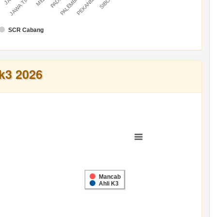
U
PALEMBANG
PEKANBARU
JAWA TIMUR
SCR Cabang
k3 2026
Mancab
Ahli K3