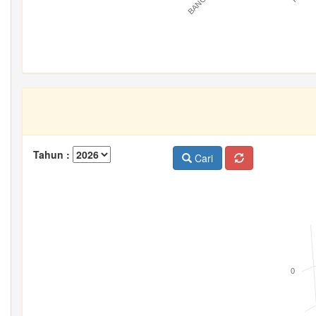
Tahun :
Cari
0