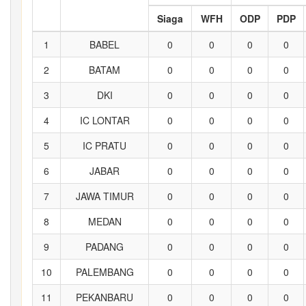
Siaga
WFH
ODP
PDP
1
BABEL
0
0
0
0
2
BATAM
0
0
0
0
3
DKI
0
0
0
0
4
IC LONTAR
0
0
0
0
5
IC PRATU
0
0
0
0
6
JABAR
0
0
0
0
7
JAWA TIMUR
0
0
0
0
8
MEDAN
0
0
0
0
9
PADANG
0
0
0
0
10
PALEMBANG
0
0
0
0
11
PEKANBARU
0
0
0
0