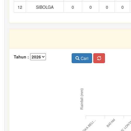
12
SIBOLGA
0
0
0
0
Tahun :
Cari
Rainfall (mm)
BANGKA BELI…
IC LON
BATAM