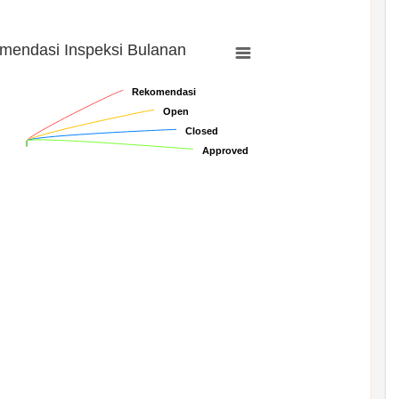
mendasi Inspeksi Bulanan
Rekomendasi
Rekomendasi
Open
Open
Closed
Closed
Approved
Approved