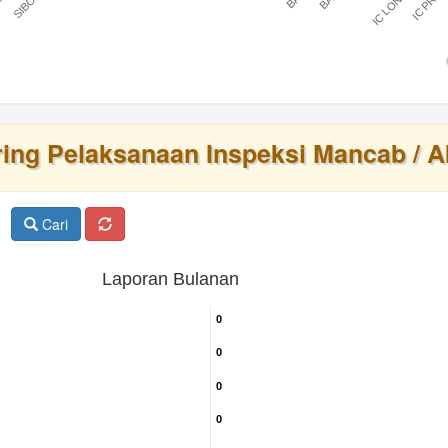
IC LONTAR
IC PRAT
BARU
ring Pelaksanaan Inspeksi Mancab / A
Cari
Laporan Bulanan
0
0
0
0
0
0
0
0