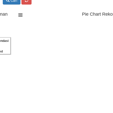
Cari
anan
Pie Chart Reko
ndasi
ed