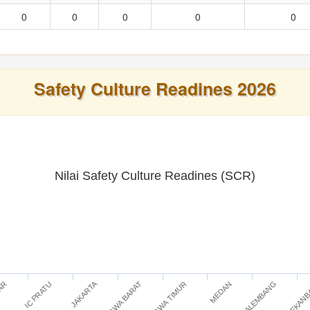
0
0
0
0
0
Safety Culture Readines 2026
Nilai Safety Culture Readines (SCR)
JAKARTA
IC PRATU
JAWA TIMUR
PEKAN
TAR
JAWA BARAT
PALEMBANG
MEDAN