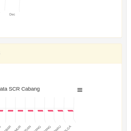
v
Dec
rata SCR Cabang
SIBOLGA
MEDAN
PADANG
JABAR