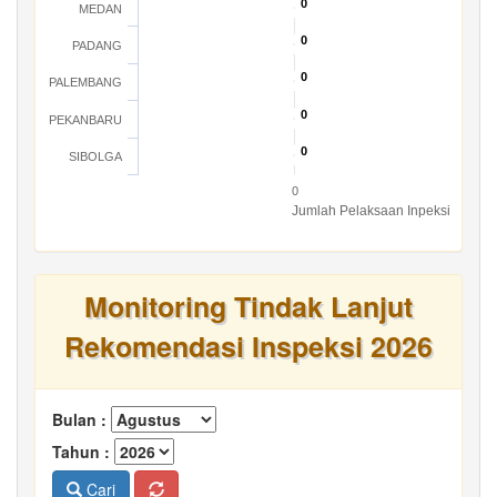
0
0
MEDAN
0
0
PADANG
0
0
PALEMBANG
0
0
PEKANBARU
0
0
SIBOLGA
0
Jumlah Pelaksaan Inpeksi
Monitoring Tindak Lanjut
Rekomendasi Inspeksi 2026
Bulan :
Tahun :
Cari