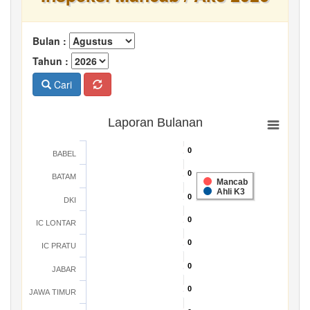
Bulan :
Tahun :
Cari
Laporan Bulanan
0
0
BABEL
0
0
BATAM
Mancab
Ahli K3
0
0
DKI
0
0
IC LONTAR
0
0
IC PRATU
0
0
JABAR
0
0
JAWA TIMUR