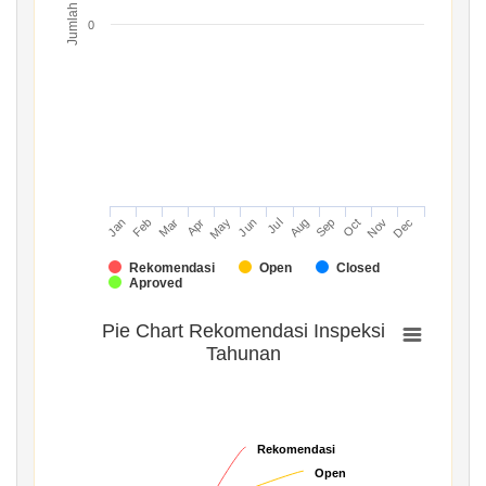
Jumlah
0
Mar
Jun
Sep
Dec
Jan
Apr
Jul
Oct
Feb
May
Aug
Nov
Rekomendasi
Open
Closed
Aproved
Pie Chart Rekomendasi Inspeksi
Tahunan
Rekomendasi
Rekomendasi
Open
Open