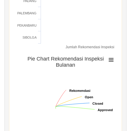
PADANG
PALEMBANG
PEKANBARU
SIBOLGA
Jumlah Rekomendasi Inspeksi
Pie Chart Rekomendasi Inspeksi
Bulanan
Rekomendasi
Rekomendasi
Open
Open
Closed
Closed
Approved
Approved