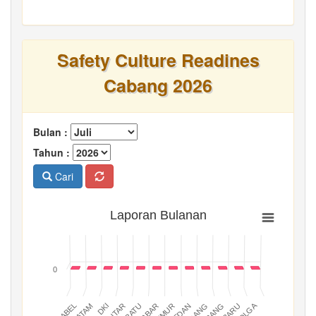
Safety Culture Readines
Cabang 2026
Bulan :
Tahun :
Cari
Laporan Bulanan
0
BATAM
PADANG
JABAR
BABEL
MEDAN
DKI