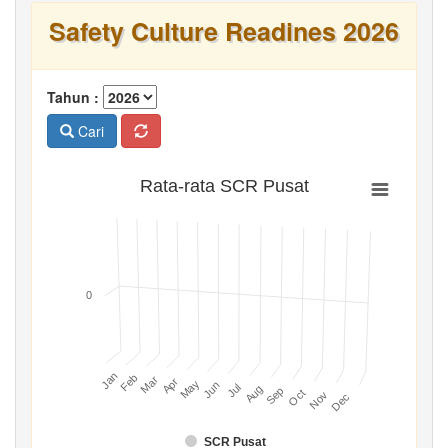
Safety Culture Readines 2026
Tahun :
Cari
Rata-rata SCR Pusat
0
Jan
Feb
Mar
Apr
May
Jun
Jul
Aug
Sep
Oct
Nov
Dec
SCR Pusat