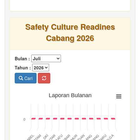
Safety Culture Readines
Cabang 2026
Bulan :
Tahun :
Cari
Laporan Bulanan
0
BATAM
PADANG
JABAR
BABEL
MEDAN
DKI