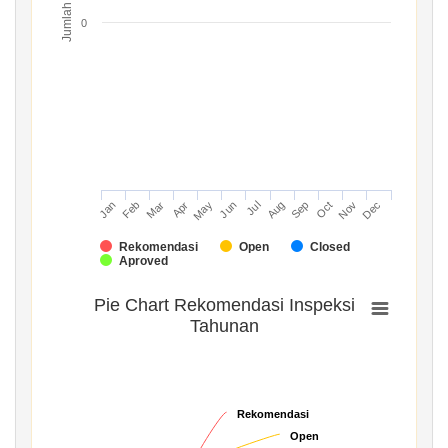
Jumlah
0
Mar
Jun
Sep
Dec
Jan
Apr
Jul
Oct
Feb
May
Aug
Nov
Rekomendasi
Open
Closed
Aproved
Pie Chart Rekomendasi Inspeksi
Tahunan
Rekomendasi
Rekomendasi
Open
Open