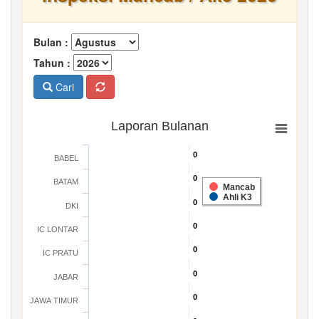
Bulan :
Tahun :
Cari
Laporan Bulanan
0
0
BABEL
0
0
BATAM
Mancab
Ahli K3
0
0
DKI
0
0
IC LONTAR
0
0
IC PRATU
0
0
JABAR
0
0
JAWA TIMUR