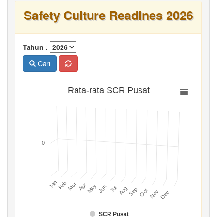
Safety Culture Readines 2026
Tahun :
Cari
Rata-rata SCR Pusat
0
Jan
Feb
Mar
Apr
May
Jun
Jul
Aug
Sep
Oct
Nov
Dec
SCR Pusat