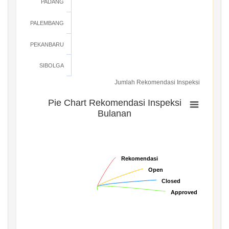
PADANG
PALEMBANG
PEKANBARU
SIBOLGA
Jumlah Rekomendasi Inspeksi
Pie Chart Rekomendasi Inspeksi
Bulanan
Rekomendasi
Rekomendasi
Open
Open
Closed
Closed
Approved
Approved