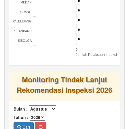
0
0
MEDAN
0
0
PADANG
0
0
PALEMBANG
0
0
PEKANBARU
0
0
SIBOLGA
0
Jumlah Pelaksaan Inpeksi
Monitoring Tindak Lanjut
Rekomendasi Inspeksi 2026
Bulan :
Tahun :
Cari