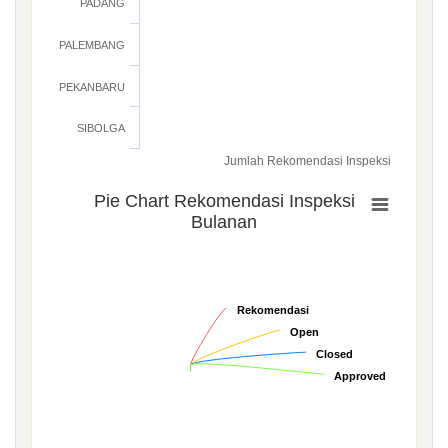
PADANG
PALEMBANG
PEKANBARU
SIBOLGA
Jumlah Rekomendasi Inspeksi
Pie Chart Rekomendasi Inspeksi
Bulanan
Rekomendasi
Rekomendasi
Open
Open
Closed
Closed
Approved
Approved