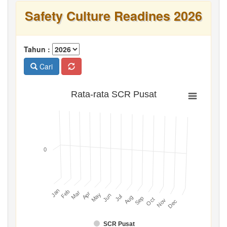
Safety Culture Readines 2026
Tahun :
Cari
Rata-rata SCR Pusat
0
Jan
Feb
Mar
Apr
May
Jun
Jul
Aug
Sep
Oct
Nov
Dec
SCR Pusat