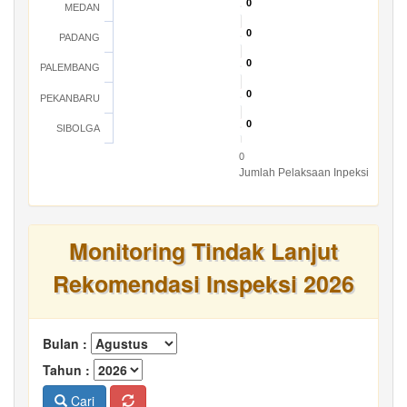
0
0
MEDAN
0
0
PADANG
0
0
PALEMBANG
0
0
PEKANBARU
0
0
SIBOLGA
0
Jumlah Pelaksaan Inpeksi
Monitoring Tindak Lanjut
Rekomendasi Inspeksi 2026
Bulan :
Tahun :
Cari