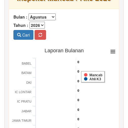
Bulan :
Tahun :
Cari
Laporan Bulanan
0
0
BABEL
0
0
BATAM
Mancab
Ahli K3
0
0
DKI
0
0
IC LONTAR
0
0
IC PRATU
0
0
JABAR
0
0
JAWA TIMUR