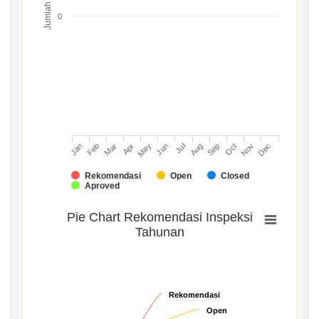
Jumlah
0
Mar
Jun
Sep
Dec
Jan
Apr
Jul
Oct
Feb
May
Aug
Nov
Rekomendasi
Open
Closed
Aproved
Pie Chart Rekomendasi Inspeksi
Tahunan
Rekomendasi
Rekomendasi
Open
Open